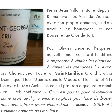
Pierre-Jean Villa, installé depui
Rhône avec les Vins de Vienne, 
avec son propre domaine, a d’ab
travaillé en Bourgogne, et no
Boisset et au Clos de Tart.
Pour Olivier Decelle, l’expérie
nouvelle, mais comme il le dit ma
«
apprendre à vinifier les pinots no
à vinifier les grenaches !
» Avec 
lais (Château Jean Faure, un
Saint-Emilion
Grand Cru voi
a Dominique, Haut-Maurac dans le Médoc et Haut-Ballet à Fro
llon avec le Mas Amiel, on ne sait pas trop à quoi va ressem
 on lui fait confiance. «
On n’est pas là pour révolutionn
is je crois qu’il y a encore la place pour faire de
bons
e nous avons. Nous avons vinifié deux
millésimes
– 2009 et 2
 sommes contents des résultats
« .