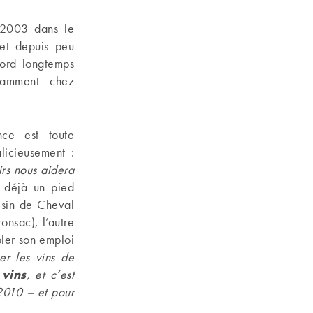
s 2003 dans le
et depuis peu
ord longtemps
tamment chez
nce est toute
licieusement :
irs nous aidera
déjà un pied
sin de Cheval
nsac), l’autre
bler son emploi
er les vins de
 vins
, et c’est
010 – et pour