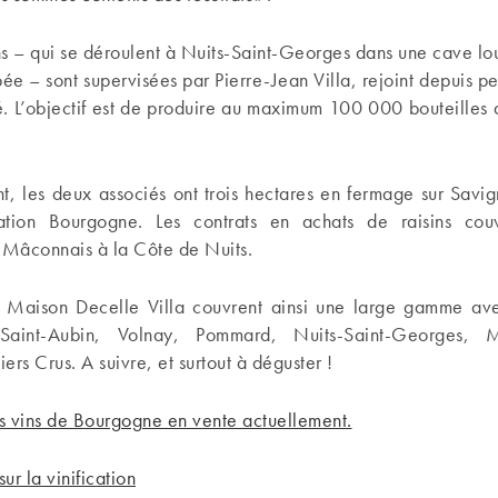
ons – qui se déroulent à Nuits-Saint-Georges dans une cave lo
pée – sont supervisées par Pierre-Jean Villa, rejoint depuis p
. L’objectif est de produire au maximum 100 000 bouteilles
t, les deux associés ont trois hectares en fermage sur Savi
ation Bourgogne. Les contrats en achats de raisins couv
Mâconnais à la Côte de Nuits.
a Maison Decelle Villa couvrent ainsi une large gamme av
 Saint-Aubin, Volnay, Pommard, Nuits-Saint-Georges, 
ers Crus. A suivre, et surtout à déguster !
s vins de Bourgogne en vente actuellement.
sur la vinification