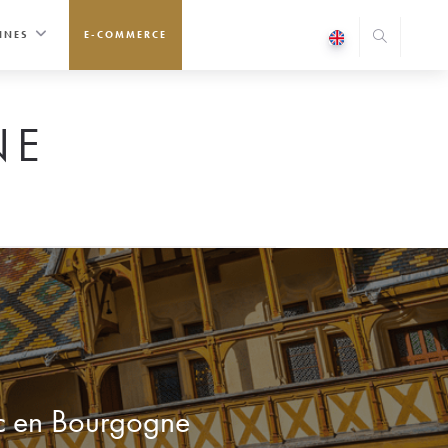
INES
E-COMMERCE
NE
hoc en Bourgogne