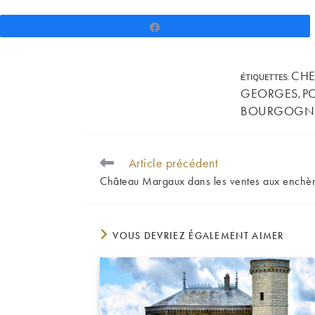
Partagez
CHE
ÉTIQUETTES
:
GEORGES
P
,
BOURGOGN
Article précédent
READ
MORE
Château Margaux dans les ventes aux enchère
ARTICLES
VOUS DEVRIEZ ÉGALEMENT AIMER