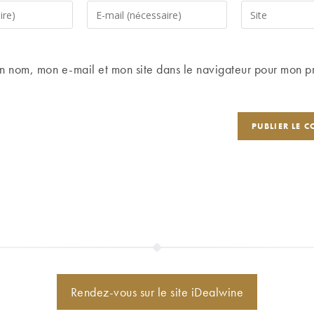
Enter
Saisir
your
l’URL
email
de
address
votre
n nom, mon e-mail et mon site dans le navigateur pour mon p
to
site
comment
(facultatif)
Rendez-vous sur le site iDealwine