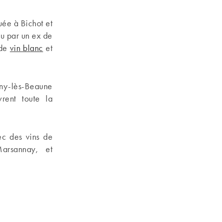
uée à Bichot et
eu par un ex de
 de
vin blanc
et
gny-lès-Beaune
rent toute la
ec des vins de
Marsannay, et