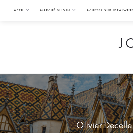
Skip
to
ACTU
MARCHÉ DU VIN
ACHETER SUR IDEALWIN
content
J
Olivier Decelle