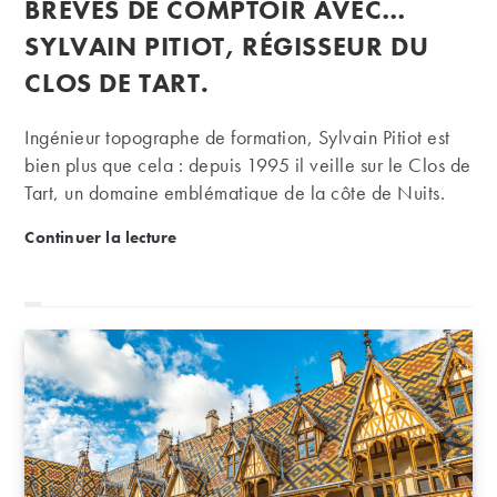
BRÈVES DE COMPTOIR AVEC…
la
publication :
SYLVAIN PITIOT, RÉGISSEUR DU
CLOS DE TART.
Ingénieur topographe de formation, Sylvain Pitiot est
bien plus que cela : depuis 1995 il veille sur le Clos de
Tart, un domaine emblématique de la côte de Nuits.
Portrait d’un amateur éclectique… et inspiré.
Brèves de comptoir avec… Sylvain Pitiot, régisseur d
Continuer la lecture