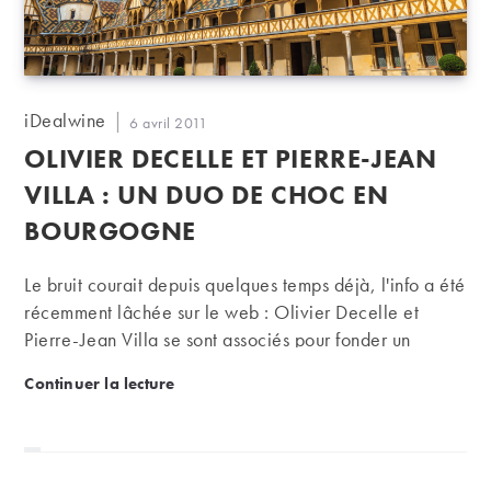
Auteur/autrice
iDealwine
Publication
6 avril 2011
de
publiée :
OLIVIER DECELLE ET PIERRE-JEAN
la
publication :
VILLA : UN DUO DE CHOC EN
BOURGOGNE
Le bruit courait depuis quelques temps déjà, l'info a été
récemment lâchée sur le web : Olivier Decelle et
Pierre-Jean Villa se sont associés pour fonder un
négoce de vins de Bourgogne.
Olivier Decelle et Pierre-Jean Villa : un duo de ch
Continuer la lecture