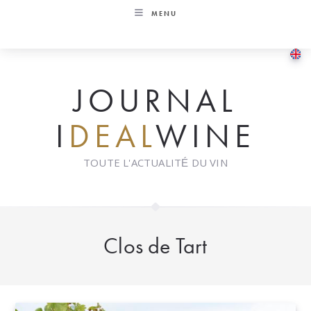
Skip
MENU
to
content
JOURNAL
I
DEAL
WINE
TOUTE L'ACTUALITÉ DU VIN
Clos de Tart