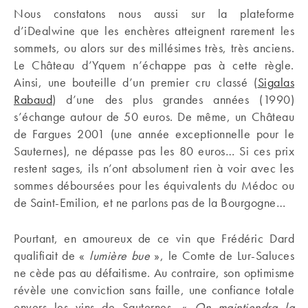
Nous constatons nous aussi sur la plateforme
d’iDealwine que les enchères atteignent rarement les
sommets, ou alors sur des millésimes très, très anciens.
Le Château d’Yquem n’échappe pas à cette règle.
Ainsi, une bouteille d’un premier cru classé (
Sigalas
Rabaud
) d’une des plus grandes années (1990)
s’échange autour de 50 euros. De même, un Château
de Fargues 2001 (une année exceptionnelle pour le
Sauternes), ne dépasse pas les 80 euros… Si ces prix
restent sages, ils n’ont absolument rien à voir avec les
sommes déboursées pour les équivalents du Médoc ou
de Saint-Emilion, et ne parlons pas de la Bourgogne…
Pourtant, en amoureux de ce vin que Frédéric Dard
qualifiait de «
lumière bue
», le Comte de Lur-Saluces
ne cède pas au défaitisme. Au contraire, son optimisme
révèle une conviction sans faille, une confiance totale
envers les vins de Sauternes. «
On maintiendra la