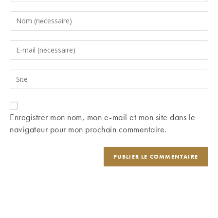
Enter
your
name
Enter
or
your
username
email
Saisir
to
address
l’URL
comment
to
de
comment
votre
Enregistrer mon nom, mon e-mail et mon site dans le
site
navigateur pour mon prochain commentaire.
(facultatif)