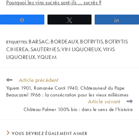
Pourquoi les vins sucrés sont-ils … sucrés ?
Partagez
Tweetez
Partage
BARSAC
BORDEAUX
BOTRYTIS
BOTRYTIS
ÉTIQUETTES
:
,
,
,
CINEREA
SAUTERNES
VIN LIQUOREUX
VINS
,
,
,
LIQUOREUX
YQUEM
,
Article précédent
READ
MORE
Yquem 1901, Romanée Conti 1940, Châteauneuf du Pape
ARTICLES
Beaucastel 1966 : la consécration pour les vieux millésimes
Article suivant
Château Palmer 100% bio : dans le sens de l’histoire
VOUS DEVRIEZ ÉGALEMENT AIMER