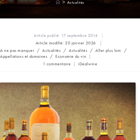
>
Actualités
Article publié:
17 septembre 2014
Article modifié:
20 janvier 2026
Post
A ne pas manquer
/
Actualités
/
Actualités
/
Aller plus loin
/
category:
Appellations et domaines
/
Economie du vin
Commentaires
Auteur/autrice
1 commentaire
iDealwine
de
de
la
la
publication :
publication :