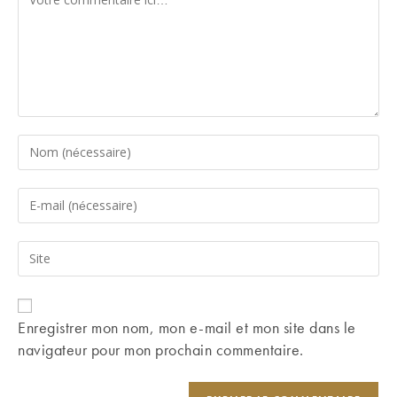
Enter
your
name
Enter
or
your
username
email
Saisir
to
address
l’URL
comment
to
de
comment
votre
Enregistrer mon nom, mon e-mail et mon site dans le
site
navigateur pour mon prochain commentaire.
(facultatif)