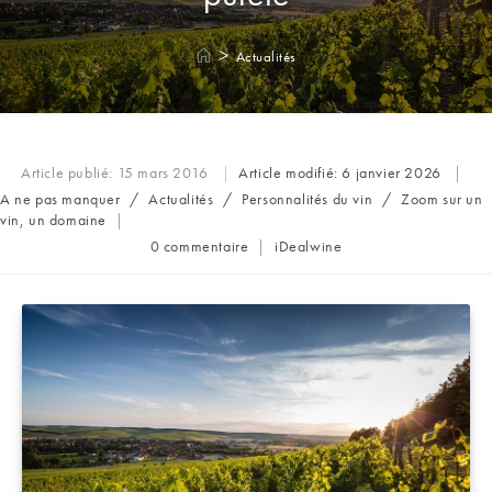
>
Actualités
Article publié:
15 mars 2016
Article modifié:
6 janvier 2026
Post
A ne pas manquer
/
Actualités
/
Personnalités du vin
/
Zoom sur un
category:
vin, un domaine
Commentaires
Auteur/autrice
0 commentaire
iDealwine
de
de
la
la
publication :
publication :