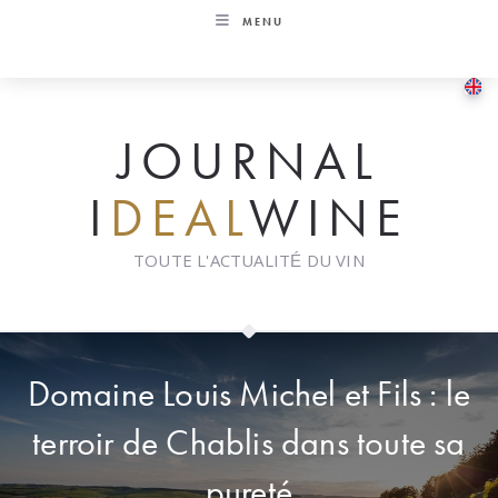
Skip
MENU
to
content
JOURNAL
I
DEAL
WINE
TOUTE L'ACTUALITÉ DU VIN
Domaine Louis Michel et Fils : le
terroir de Chablis dans toute sa
pureté