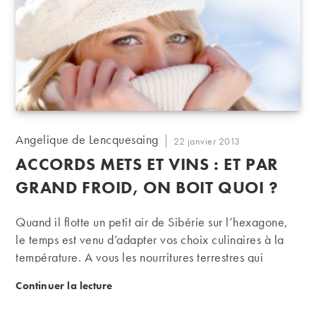
Auteur/autrice
Angelique de Lencquesaing
Publication
22 janvier 2013
de
publiée :
ACCORDS METS ET VINS : ET PAR
la
publication :
GRAND FROID, ON BOIT QUOI ?
Quand il flotte un petit air de Sibérie sur l’hexagone,
le temps est venu d’adapter vos choix culinaires à la
température. A vous les nourritures terrestres qui
réchauffent tant le corps que l’esprit. On vous dit avec
Accords mets et vins : et par grand froid, on boit quo
Continuer la lecture
quoi les marier.