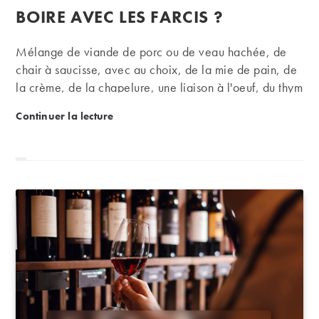
publication :
BOIRE AVEC LES FARCIS ?
Mélange de viande de porc ou de veau hachée, de
chair à saucisse, avec au choix, de la mie de pain, de
la crème, de la chapelure, une liaison à l'oeuf, du thym
et/ou du laurier, la farce est au volatile ce que
Accords mets et vins : que boire avec les farcis ?
Continuer la lecture
l'étouffe-chrétien est au chrétien. Un remplissage utile
et roboratif. Quels accords avec tout ça ?