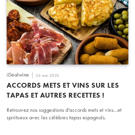
Auteur/autrice
iDealwine
Publication
26 mai 2022
de
publiée :
ACCORDS METS ET VINS SUR LES
la
publication :
TAPAS ET AUTRES RECETTES !
Retrouvez nos suggestions d'accords mets et vins…et
spiritueux avec les célèbres tapas espagnols.