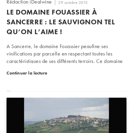
Auteur/autrice
Rédaction iDealwine
Publication
29 octobre 2015
de
publiée :
LE DOMAINE FOUASSIER À
la
publication :
SANCERRE : LE SAUVIGNON TEL
QU’ON L’AIME !
A Sancerre, le domaine Fouassier peaufine ses
vinifications par parcelle en respectant toutes les
caractéristiques de ses différents terroirs. Ce domaine
en biodynamie produit des sancerres qui ont tout
Le domaine Fouassier à Sancerre : le sauvignon tel 
Continuer la lecture
simplement le goût d’un sauvignon bien mûr, loins de
toutes les caricatures variétales de ce cépage.