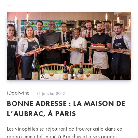
Auteur/autrice
iDealwine
Publication
31 janvier 2012
de
publiée :
BONNE ADRESSE : LA MAISON DE
la
publication :
L’AUBRAC, À PARIS
Les vinophiles se réjouiront de trouver asile dans ce
repère immortel, voué à Bacchus et à ses agapes,