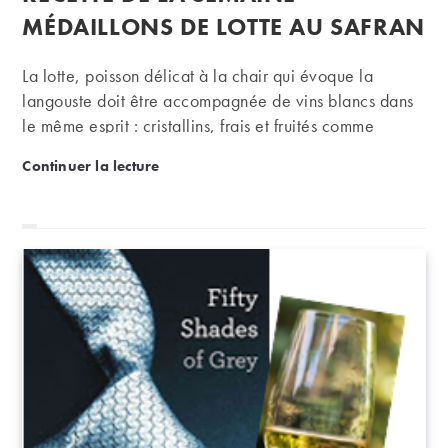
publication :
MÉDAILLONS DE LOTTE AU SAFRAN
La lotte, poisson délicat à la chair qui évoque la
langouste doit être accompagnée de vins blancs dans
le même esprit : cristallins, frais et fruités comme
peuvent l’être les chenins de Loire surtout pour cette
Recette de la semaine – Médaillons de lotte au safr
Continuer la lecture
recette où la chair du poisson reste moelleuse et
juteuse, relevée d’une pointe d’épices.