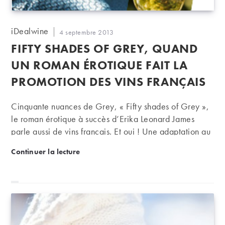
Auteur/autrice
iDealwine
Publication
4 septembre 2013
de
publiée :
FIFTY SHADES OF GREY, QUAND
la
publication :
UN ROMAN ÉROTIQUE FAIT LA
PROMOTION DES VINS FRANÇAIS
Cinquante nuances de Grey, « Fifty shades of Grey »,
le roman érotique à succès d’Erika Leonard James
parle aussi de vins français. Et oui ! Une adaptation au
cinéma arrivera prochainement sur nos écrans, en
Fifty Shades of Grey, quand un roman érotique fait l
Continuer la lecture
espérant qu’elle participe à la promotion de nos bons
vins…