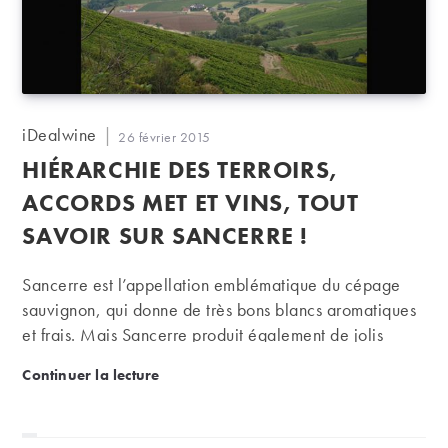
Auteur/autrice
iDealwine
Publication
26 février 2015
de
publiée :
HIÉRARCHIE DES TERROIRS,
la
publication :
ACCORDS MET ET VINS, TOUT
SAVOIR SUR SANCERRE !
Sancerre est l’appellation emblématique du cépage
sauvignon, qui donne de très bons blancs aromatiques
et frais. Mais Sancerre produit également de jolis
rouges de pinot noir, généralement fins et délicats. Au
Hiérarchie des terroirs, accords met et vins, tout sav
Continuer la lecture
sein d’une mosaïque de terroirs, lesquels privilégier ?
Et avec quels plats les accorder ?