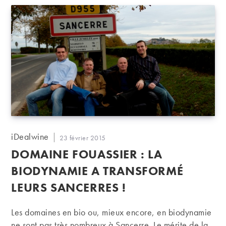
Auteur/autrice
iDealwine
Publication
23 février 2015
de
publiée :
DOMAINE FOUASSIER : LA
la
publication :
BIODYNAMIE A TRANSFORMÉ
LEURS SANCERRES !
Les domaines en bio ou, mieux encore, en biodynamie
ne sont pas très nombreux à Sancerre. Le mérite de la