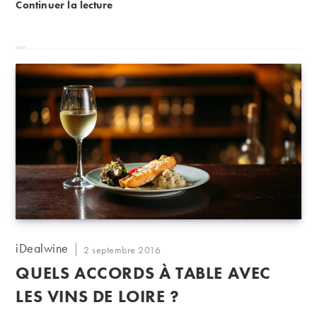
Accords mets et vins sur les tapas et autres recettes 
Continuer la lecture
Auteur/autrice
iDealwine
Publication
2 septembre 2016
de
publiée :
QUELS ACCORDS À TABLE AVEC
la
publication :
LES VINS DE LOIRE ?