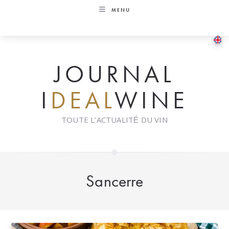
Skip
MENU
to
content
JOURNAL
I
DEAL
WINE
TOUTE L'ACTUALITÉ DU VIN
Sancerre