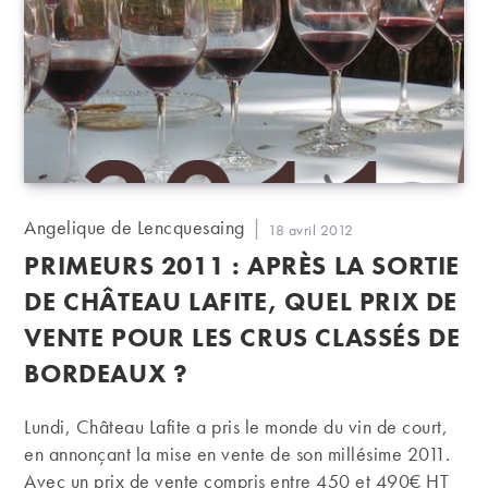
Auteur/autrice
Angelique de Lencquesaing
Publication
18 avril 2012
de
publiée :
PRIMEURS 2011 : APRÈS LA SORTIE
la
publication :
DE CHÂTEAU LAFITE, QUEL PRIX DE
VENTE POUR LES CRUS CLASSÉS DE
BORDEAUX ?
Lundi, Château Lafite a pris le monde du vin de court,
en annonçant la mise en vente de son millésime 2011.
Avec un prix de vente compris entre 450 et 490€ HT