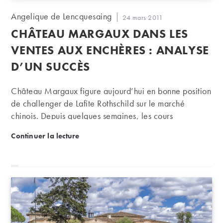
Auteur/autrice
Angelique de Lencquesaing
Publication
24 mars 2011
de
publiée :
CHÂTEAU MARGAUX DANS LES
la
publication :
VENTES AUX ENCHÈRES : ANALYSE
D’UN SUCCÈS
Château Margaux figure aujourd’hui en bonne position
de challenger de Lafite Rothschild sur le marché
chinois. Depuis quelques semaines, les cours
s’envolent. Décryptage d’un succès.
Château Margaux dans les ventes aux enchères : a
Continuer la lecture