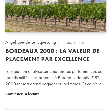
Auteur/autrice
Angelique de Lencquesaing
Publication
28 janvier 2011
de
publiée :
BORDEAUX 2000 : LA VALEUR DE
la
publication :
PLACEMENT PAR EXCELLENCE
Lorsque l'on analyse sur cinq ans les performances de
grands millésimes produits à Bordeaux depuis 1982,
2000 ressort grand gagnant du palmarès. Et ce n'est
sans doute pas fini...
Bordeaux 2000 : LA valeur de placement par excel
Continuer la lecture