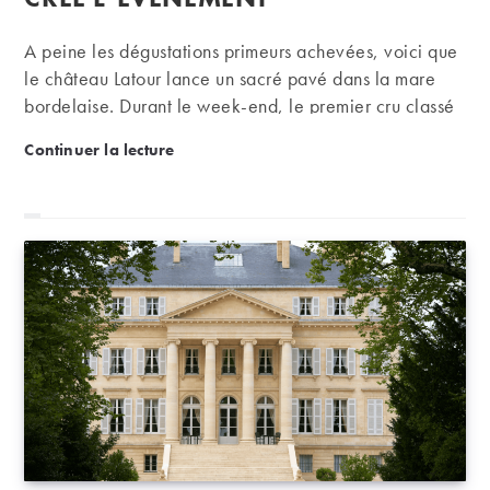
A peine les dégustations primeurs achevées, voici que
le château Latour lance un sacré pavé dans la mare
bordelaise. Durant le week-end, le premier cru classé
de Pauillac a en effet confirmé sa décision de sortir du
Primeurs : Château Latour crée l’évènement
Continuer la lecture
système de commercialisation en primeur à compter du
millésime 2012.