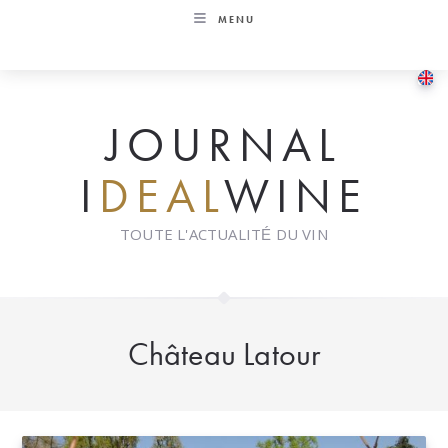
Skip
MENU
to
content
JOURNAL
I
DEAL
WINE
TOUTE L'ACTUALITÉ DU VIN
Château Latour