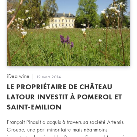
Auteur/autrice
iDealwine
Publication
12 mars 2014
de
publiée :
LE PROPRIÉTAIRE DE CHÂTEAU
la
publication :
LATOUR INVESTIT À POMEROL ET
SAINT-EMILION
Françoit Pinault a acquis à travers sa société Artemis
Groupe, une part minoritaire mais néanmoins