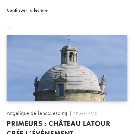
pour les particuliers. Une baisse, certes, mais suffisante
Primeurs 2011 : après la sortie de Château Lafite, q
Continuer la lecture
?
Auteur/autrice
Angelique de Lencquesaing
Publication
17 avril 2012
de
publiée :
PRIMEURS : CHÂTEAU LATOUR
la
publication :
CRÉE L’ÉVÈNEMENT