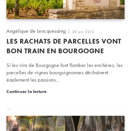
Auteur/autrice
Angelique de Lencquesaing
Publication
28 juin 2012
de
publiée :
LES RACHATS DE PARCELLES VONT
la
publication :
BON TRAIN EN BOURGOGNE
Si les vins de Bourgogne font flamber les enchères, les
parcelles de vignes bourguignonnes déchaînent
également les passions…
Les rachats de parcelles vont bon train en Bourgog
Continuer la lecture