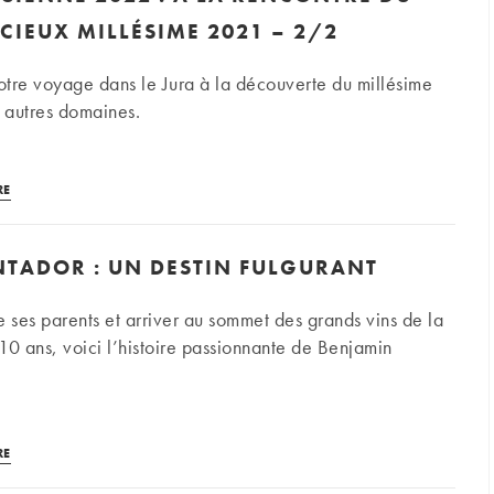
Les
ICIEUX MILLÉSIME 2021 – 2/2
nouveaux
noms
notre voyage dans le Jura à la découverte du millésime
ligériens
 autres domaines.
qui
décollent
Visite
aux
RE
jurassienne
enchères
2022
TADOR : UN DESTIN FULGURANT
:
à
e ses parents et arriver au sommet des grands vins de la
la
10 ans, voici l’histoire passionnante de Benjamin
rencontre
du
rare
et
Bodega
RE
délicieux
Contador
millésime