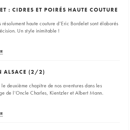
:
2021
ET : CIDRES ET POIRÉS HAUTE COUTURE
un
–
destin
2/2
és résolument haute couture d’Eric Bordelet sont élaborés
fulgurant
écision. Un style inimitable !
Eric
RE
Bordelet
:
 ALSACE (2/2)
cidres
et
 le deuxième chapitre de nos aventures dans les
poirés
e de l’Oncle Charles, Kientzler et Albert Mann.
haute
couture
Escapade
RE
en
Alsace