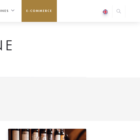
INES
E-COMMERCE
NE