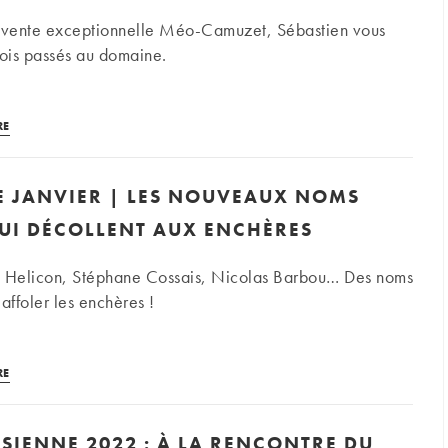
a vente exceptionnelle Méo-Camuzet, Sébastien vous
mois passés au domaine.
3
RE
mois
au
E JANVIER | LES NOUVEAUX NOMS
cœur
du
QUI DÉCOLLENT AUX ENCHÈRES
domaine
Méo-
, Helicon, Stéphane Cossais, Nicolas Barbou… Des noms
Camuzet
ffoler les enchères !
Enchères
RE
de
janvier
SSIENNE 2022 : À LA RENCONTRE DU
|