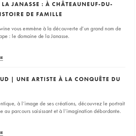
 LA JANASSE : À CHÂTEAUNEUF-DU-
(2/2)
ISTOIRE DE FAMILLE
lwine vous emmène à la découverte d’un grand nom de
pe : le domaine de la Janasse.
Domaine
RE
de
la
UD | UNE ARTISTE À LA CONQUÊTE DU
Janasse
:
à
Châteauneuf-
ntique, à l’image de ses créations, découvrez le portrait
du-
e au parcours saisissant et à l’imagination débordante.
Pape,
une
Laura
histoire
RE