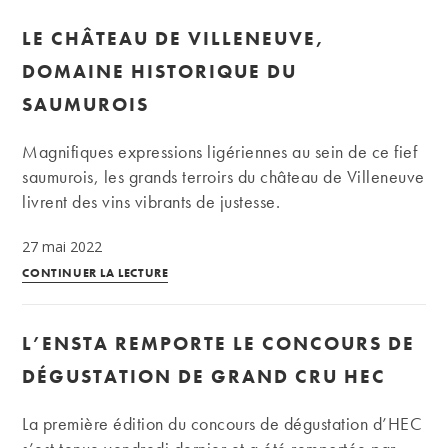
:
LE CHÂTEAU DE VILLENEUVE,
une
référence
DOMAINE HISTORIQUE DU
incontournable
SAUMUROIS
à
Crozes-
Magnifiques expressions ligériennes au sein de ce fief
Hermitage
saumurois, les grands terroirs du château de Villeneuve
livrent des vins vibrants de justesse.
27 mai 2022
Le
CONTINUER LA LECTURE
château
de
L’ENSTA REMPORTE LE CONCOURS DE
Villeneuve,
domaine
DÉGUSTATION DE GRAND CRU HEC
historique
du
La première édition du concours de dégustation d’HEC
Saumurois