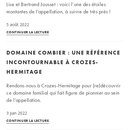
la
Lise et Bertrand Jousset : voici l’une des étoiles
nature
montantes de l’appellation, à suivre de très près !
5 août 2022
Domaine
CONTINUER LA LECTURE
Lise
et
DOMAINE COMBIER : UNE RÉFÉRENCE
Bertrand
Jousset
INCONTOURNABLE À CROZES-
:
HERMITAGE
un
vent
Rendons-nous à Crozes-Hermitage pour (re)découvrir
de
ce domaine familial qui fait figure de pionnier au sein
fraîcheur
de l’appellation.
souffle
à
3 juin 2022
Montlouis
Domaine
CONTINUER LA LECTURE
Combier