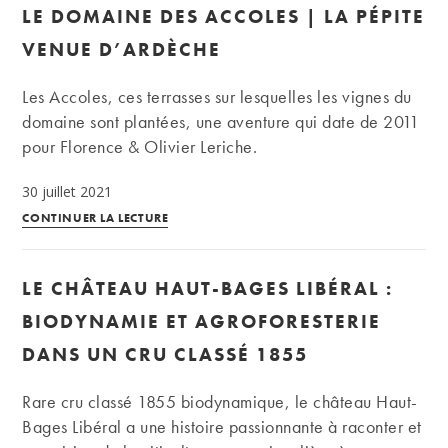
LE DOMAINE DES ACCOLES | LA PÉPITE
la
Maison
VENUE D’ARDÈCHE
Edouard
Delaunay
Les Accoles, ces terrasses sur lesquelles les vignes du
domaine sont plantées, une aventure qui date de 2011
pour Florence & Olivier Leriche.
30 juillet 2021
Le
CONTINUER LA LECTURE
domaine
des
LE CHÂTEAU HAUT-BAGES LIBÉRAL :
Accoles
|
BIODYNAMIE ET AGROFORESTERIE
La
DANS UN CRU CLASSÉ 1855
pépite
venue
Rare cru classé 1855 biodynamique, le château Haut-
d’Ardèche
Bages Libéral a une histoire passionnante à raconter et