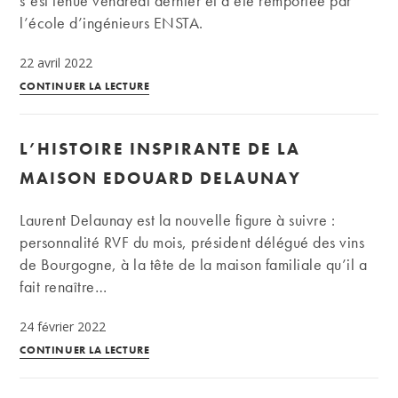
s’est tenue vendredi dernier et a été remportée par
l’école d’ingénieurs ENSTA.
22 avril 2022
L’ENSTA
CONTINUER LA LECTURE
remporte
le
L’HISTOIRE INSPIRANTE DE LA
concours
de
MAISON EDOUARD DELAUNAY
dégustation
de
Laurent Delaunay est la nouvelle figure à suivre :
Grand
personnalité RVF du mois, président délégué des vins
Cru
de Bourgogne, à la tête de la maison familiale qu’il a
HEC
fait renaître…
24 février 2022
L’histoire
CONTINUER LA LECTURE
inspirante
de