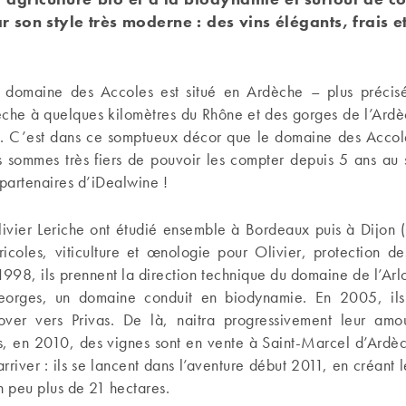
 son style très moderne : des vins élégants, frais et 
 domaine des Accoles est situé en Ardèche – plus précis
che à quelques kilomètres du Rhône et des gorges de l’Ardè
. C’est dans ce somptueux décor que le domaine des Accole
 sommes très fiers de pouvoir les compter depuis 5 ans au 
partenaires d’iDealwine !
livier Leriche ont étudié ensemble à Bordeaux puis à Dijon (
ricoles, viticulture et œnologie pour Olivier, protection de
1998, ils prennent la direction technique du domaine de l’Arl
Georges, un domaine conduit en biodynamie. En 2005, ils
ver vers Privas. De là, naitra progressivement leur amou
is, en 2010, des vignes sont en vente à Saint-Marcel d’Ardèc
arriver : ils se lancent dans l’aventure début 2011, en créant
n peu plus de 21 hectares.