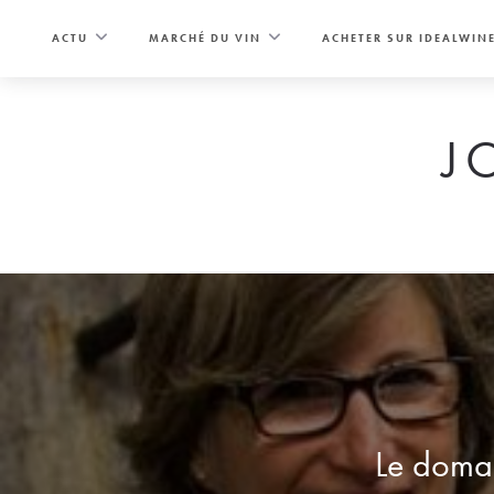
Skip
to
ACTU
MARCHÉ DU VIN
ACHETER SUR IDEALWIN
content
J
Le domai