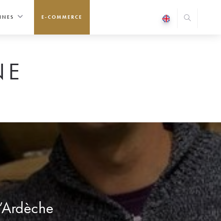
INES
E-COMMERCE
NE
d’Ardèche