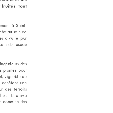
fruités, tout
ément à Saint-
che au sein de
s a vu le jour
sein du réseau
ingénieurs des
s plantes pour
ot, vignoble de
 achètent une
r des terroirs
he … Et arriva
 le domaine des