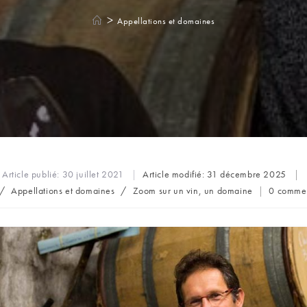
>
Appellations et domaines
Article publié:
30 juillet 2021
Article modifié:
31 décembre 2025
Comment
/
Appellations et domaines
/
Zoom sur un vin, un domaine
0 commen
de
la
publicati