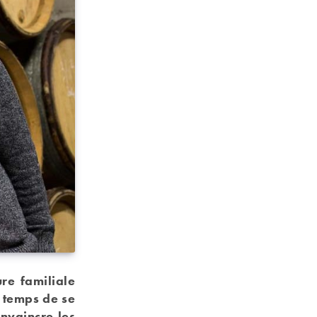
re familiale
e temps de se
onvaincre les