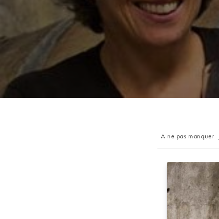
Post
A ne pas manquer
category: