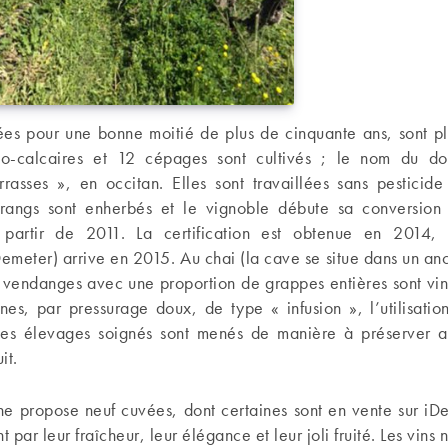
ées pour une bonne moitié de plus de cinquante ans, sont pl
ilo-calcaires et 12 cépages sont cultivés ; le nom du do
errasses », en occitan. Elles sont travaillées sans pesticid
 rangs sont enherbés et le vignoble débute sa conversion à
 partir de 2011. La certification est obtenue en 2014, 
emeter) arrive en 2015. Au chai (la cave se situe dans un an
s vendanges avec une proportion de grappes entières sont vin
nes, par pressurage doux, de type « infusion », l’utilisatio
les élevages soignés sont menés de manière à préserver
it.
ne propose neuf cuvées, dont certaines sont en vente sur iDe
t par leur fraîcheur, leur élégance et leur joli fruité. Les vins 