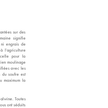
antées sur des
maine signifie
e ni engrais de
 l’agriculture
celle pour la
cien moulinage
ifiées avec les
n du soufre est
 au maximum la
alwine. Toutes
nous ont séduits