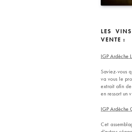
LES VIN
VENTE :
IGP Ardèche L
Saviez-vous q
va vous le pr
extrait afin de
en ressort un v
IGP Ardèche 
Cet assemblag
d’autres cépa