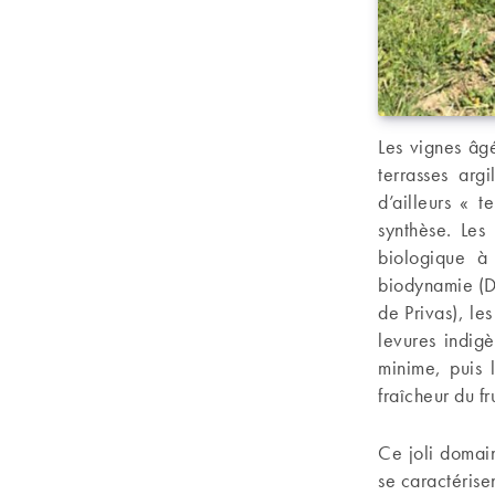
Les vignes âg
terrasses arg
d’ailleurs « t
synthèse. Les
biologique à
biodynamie (D
de Privas), le
levures indigè
minime, puis 
fraîcheur du fru
Ce joli domai
se caractérisen