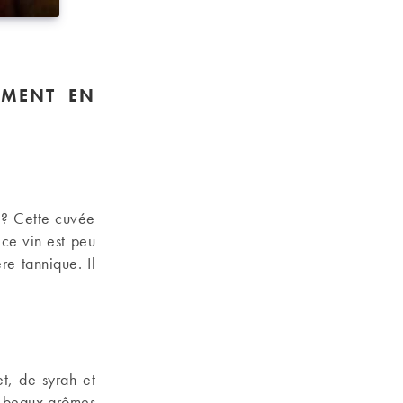
EMENT EN
 ? Cette cuvée
ce vin est peu
ère tannique. Il
.
t, de syrah et
e beaux arômes