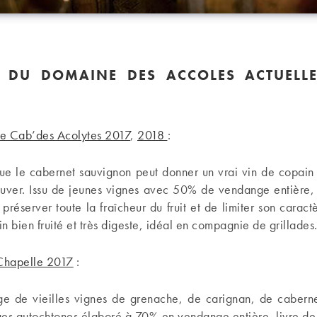
S DU DOMAINE DES ACCOLES ACTUELL
e Cab’des Acolytes 2017
,
2018
:
ue le cabernet sauvignon peut donner un vrai vin de copain
ouver. Issu de jeunes vignes avec 50% de vendange entière, 
 préserver toute la fraîcheur du fruit et de limiter son caract
in bien fruité et très digeste, idéal en compagnie de grillades
Chapelle 2017
:
e de vieilles vignes de grenache, de carignan, de caberne
ges autochtones élaboré à 70% en vendange entière, livre d