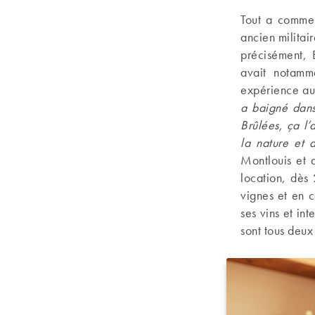
Tout a commen
ancien militair
précisément, 
avait notamm
expérience aup
a baigné dans
Brûlées, ça l
la nature et 
Montlouis et 
location, dès
vignes et en 
ses vins et in
sont tous deux