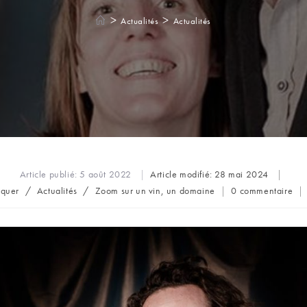
>
>
Actualités
Actualités
Article publié:
5 août 2022
Article modifié:
28 mai 2024
Commentaires
nquer
/
Actualités
/
Zoom sur un vin, un domaine
0 commentaire
de
la
publication :