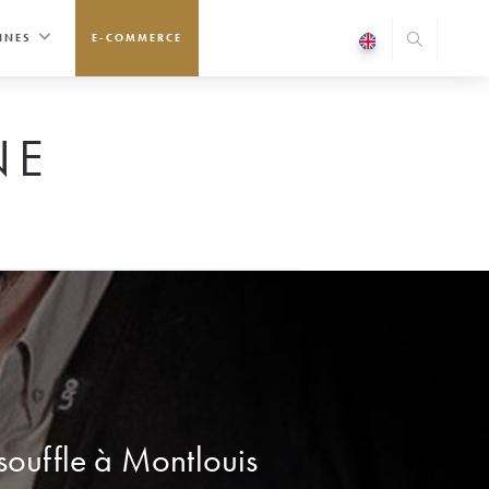
INES
E-COMMERCE
NE
 souffle à Montlouis