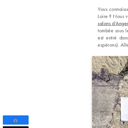
Vous connaiss
Loire ? Nous v
salons d’Ange
tombée sous l
est entré dan
espérons). All
Partagez