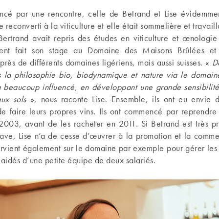
cé par une rencontre, celle de Betrand et Lise évidemment
e reconverti à la viticulture et elle était sommelière et travailla
Bertrand avait repris des études en viticulture et œnologi
ent fait son stage au Domaine des Maisons Brûlées et 
rès de différents domaines ligériens, mais aussi suisses. «
Dè
 la philosophie bio, biodynamique et nature via le domai
’a beaucoup influencé, en développant une grande sensibilité
aux sols
», nous raconte Lise. Ensemble, ils ont eu envie de
de faire leurs propres vins. Ils ont commencé par reprendre
 2003, avant de les racheter en 2011. Si Betrand est très pr
cave, Lise n’a de cesse d’œuvrer à la promotion et la commer
tervient également sur le domaine par exemple pour gérer les
 aidés d’une petite équipe de deux salariés.