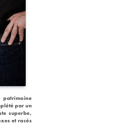
u patrimoine
mplété par un
ste superbe,
xes et racés