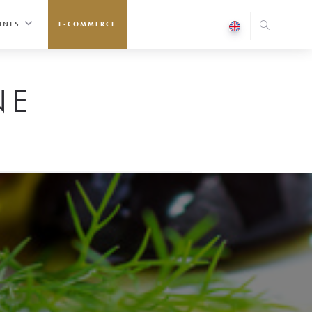
INES
E-COMMERCE
NE