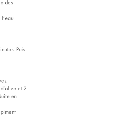
le des
à l’eau
inutes. Puis
ves.
d’olive et 2
duite en
 piment