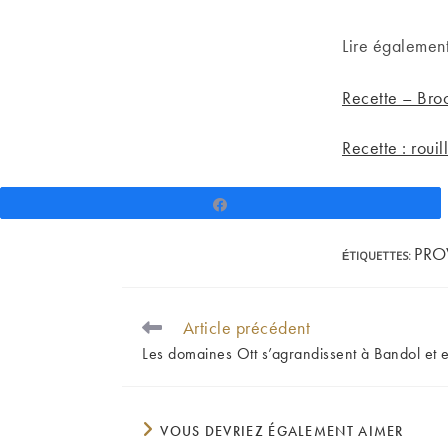
Lire également
Recette – Broc
Recette : rouil
Partagez
PRO
ÉTIQUETTES
:
Article précédent
READ
MORE
Les domaines Ott s’agrandissent à Bandol et 
ARTICLES
VOUS DEVRIEZ ÉGALEMENT AIMER