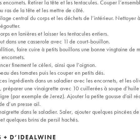
s encornets. Retirer la tête et les tentacules. Couper l’ensemb
u ras de la tête et les mettre de côté.
ilage central du corps et les déchets de l’intérieur. Nettoyer 
 égoutter.
rps en lanières et laisser les tentacules entiers.
out dans une casserole avec 1l de court-bouillon.
llition, faire cuire à petits bouillons une bonne vingtaine de m
s encornets.
ncer finement le céleri, ainsi que l’oignon.
peau des tomates puis les couper en petits dés.
ces ingrédients dans un saladier avec les encornets, et les oli
, préparer une vinaigrette avec 10 cuillerées à soupe d’huile 
igre (par exemple de Jerez). Ajouter la petite gousse d’ail ré
de d’un presse ail.
inaigrette dans le saladier. Saler, ajouter quelques pincées de
 et quelques brins de persil hachés.
TS + D’IDEALWINE