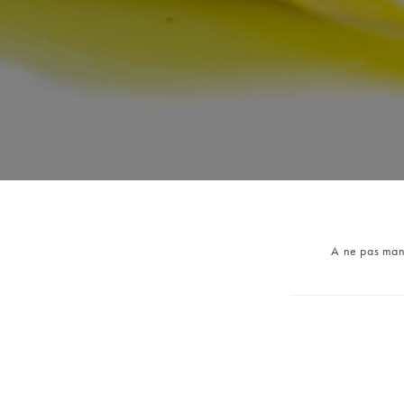
Post
A ne pas ma
category: