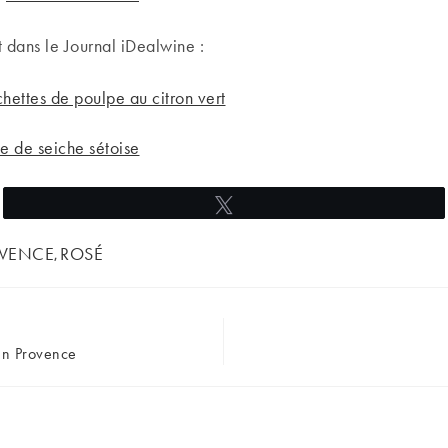
 dans le Journal iDealwine :
hettes de poulpe au citron vert
le de seiche sétoise
Tweetez
VENCE
ROSÉ
,
en Provence