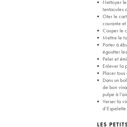
Nettoyer le
tentacules a
Oter le cart
courante et
Couper le co
Mettre le t
Porter à ébu
égoutter le
Peler et émi
Enlever la 
Placer tous 
Dans un bol
de bon vina
pulpe à l’ai
Verser la v
d’Espelette
LES PETI