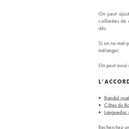
On peut ajout
cuillerées de
dés.
Si on ne met p
mélanger.
On peut aussi 
L’ACCORD
Bandol ros
Côtes du Ro
Languedoc 
Recherchez u