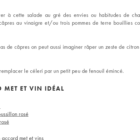
er à cette salade au gré des envies ou habitudes de ch
 câpres au vinaigre et/ou trois pommes de terre bouillies c
as de câpres on peut aussi imaginer râper un zeste de citron
remplacer le céleri par un petit peu de fenouil émincé.
 MET ET VIN IDÉAL
é
ussillon rosé
rosé
n
accord met et vins