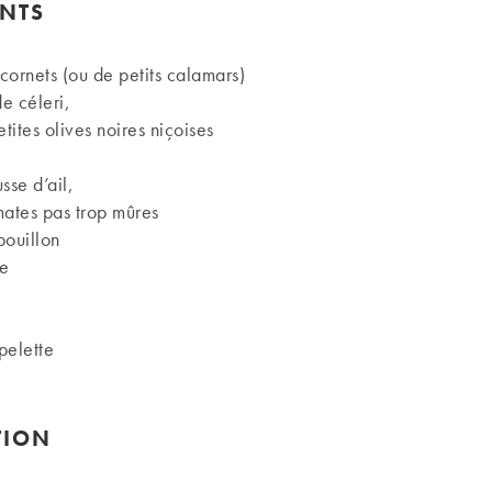
ENTS
cornets (ou de petits calamars)
e céleri,
tites olives noires niçoises
sse d’ail,
mates pas trop mûres
bouillon
ve
pelette
TION