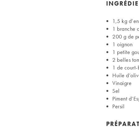
INGRÉDI
1,5 kg d’en
1 branche d
200 g de pe
1 oignon
1 petite gou
2 belles to
1 de court-
Huile d’oli
Vinaigre
Sel
Piment d’Es
Persil
PRÉPARA