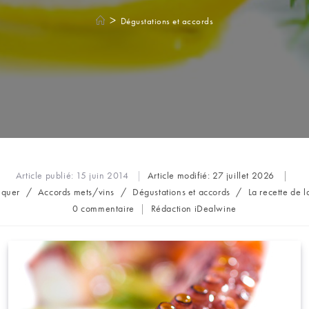
>
Dégustations et accords
Article publié:
15 juin 2014
Article modifié:
27 juillet 2026
nquer
/
Accords mets/vins
/
Dégustations et accords
/
La recette de 
Commentaires
Auteur/autrice
0 commentaire
Rédaction iDealwine
de
de
la
la
publication :
publication :