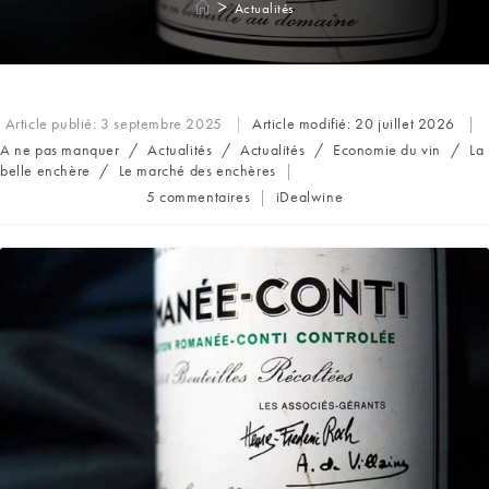
>
Actualités
Article publié:
3 septembre 2025
Article modifié:
20 juillet 2026
Post
A ne pas manquer
/
Actualités
/
Actualités
/
Economie du vin
/
La
category:
belle enchère
/
Le marché des enchères
Commentaires
Auteur/autrice
5 commentaires
iDealwine
de
de
la
la
publication :
publication :