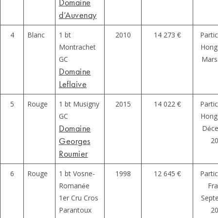
Domaine
d’Auvenay
4
Blanc
1 bt
2010
14 273 €
Partic
Montrachet
Hong
GC
Mars
Domaine
Leflaive
5
Rouge
1 bt Musigny
2015
14 022 €
Partic
GC
Hong
Domaine
Déc
Georges
2
Roumier
6
Rouge
1 bt Vosne-
1998
12 645 €
Partic
Romanée
Fr
1er Cru Cros
Sept
Parantoux
2