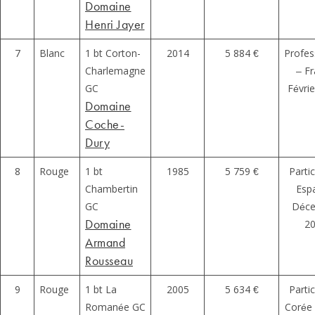
Domaine
Henri Jayer
7
Blanc
1 bt Corton-
2014
5 884 €
Profes
Charlemagne
– F
GC
Févri
Domaine
Coche-
Dury
8
Rouge
1 bt
1985
5 759 €
Partic
Chambertin
Esp
GC
Déc
Domaine
2
Armand
Rousseau
9
Rouge
1 bt La
2005
5 634 €
Partic
Romanée GC
Corée