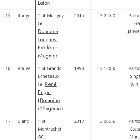
Lafon
15
Rouge
1 bt Musigny
2015
3 255 €
Partic
GC
Fr
Domaine
Janvi
Jacques-
Frédéric
Mugnier
16
Rouge
1 bt Grands-
1990
3 130 €
Partic
Echezeaux
Sing
René
Juin
GC
Engel
(Domaine
d’Eugénie)
17
Blanc
1 bt
2017
3 005 €
Partic
Montrachet
Etat
GC
Mars