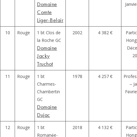
Domaine
Janvi
Comte
Liger-Belair
10
Rouge
1 bt Clos de
2002
4 382 €
Partic
la Roche GC
Hong
Domaine
Déc
Jacky
2
Truchot
11
Rouge
1 bt
1978
4 257 €
Profes
Charmes-
– J
Chambertin
Févri
GC
Domaine
Dujac
12
Rouge
1 bt
2018
4 132 €
Partic
Romanée-
Hong