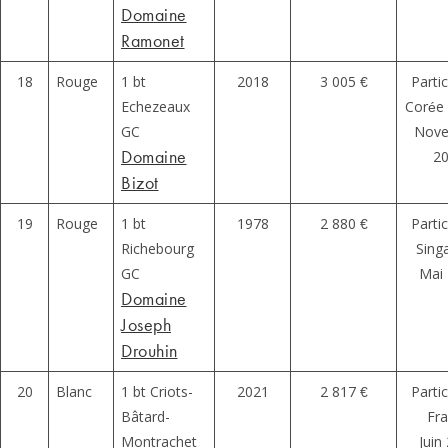
Domaine
Ramonet
18
Rouge
1 bt
2018
3 005 €
Partic
Echezeaux
Corée
GC
Nov
Domaine
2
Bizot
19
Rouge
1 bt
1978
2 880 €
Partic
Richebourg
Sing
GC
Mai
Domaine
Joseph
Drouhin
20
Blanc
1 bt Criots-
2021
2 817 €
Partic
Bâtard-
Fr
Montrachet
Juin