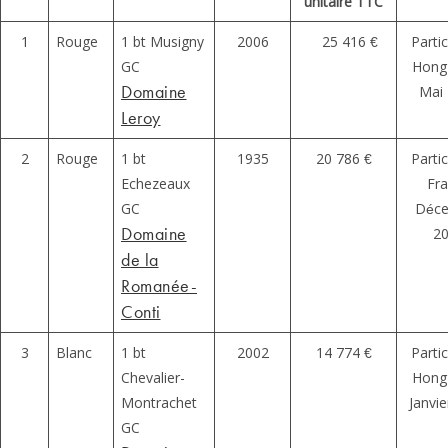
unitaire TTC
1
Rouge
1 bt Musigny
2006
25 416 €
Partic
GC
Hong
Domaine
Mai
Leroy
2
Rouge
1 bt
1935
20 786 €
Partic
Echezeaux
Fr
GC
Déc
Domaine
2
de la
Romanée-
Conti
3
Blanc
1 bt
2002
14 774 €
Partic
Chevalier-
Hong
Montrachet
Janvi
GC