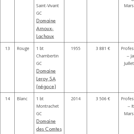
Saint-Vivant
Mars
GC
Domaine
Arnoux-
Lachaux
13
Rouge
1 bt
1955
3 881 €
Profes
Chambertin
– J
GC
Juill
Domaine
Leroy SA
(négoce)
14
Blanc
1 bt
2014
3 506 €
Profes
Montrachet
– I
GC
Mars
Domaine
des Comtes