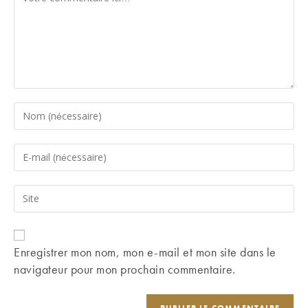
Enter
your
name
Enter
or
your
username
email
Saisir
to
address
l’URL
comment
to
de
comment
votre
Enregistrer mon nom, mon e-mail et mon site dans le
site
navigateur pour mon prochain commentaire.
(facultatif)