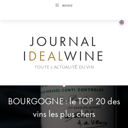
Skip
MENU
to
content
JOURNAL
I
DEAL
WINE
TOUTE L'ACTUALITÉ DU VIN
BOURGOGNE : le TOP 20 des
vins les plus chers