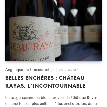
Auteur/autrice
Angelique de Lencquesaing
Publication
25 août 2017
de
publiée :
BELLES ENCHÈRES : CHÂTEAU
la
publication :
RAYAS, L’INCONTOURNABLE
En rouge comme en blanc les vins de Château Rayas
ont une fois de plus enflammé les enchères lors de la