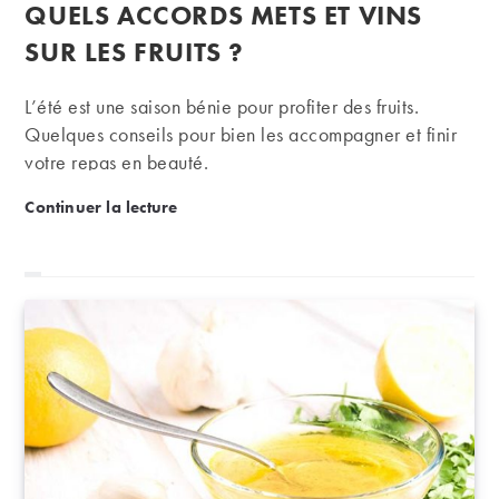
publication :
QUELS ACCORDS METS ET VINS
SUR LES FRUITS ?
L’été est une saison bénie pour profiter des fruits.
Quelques conseils pour bien les accompagner et finir
votre repas en beauté.
Frais, pochés ou en salade : quels accords mets et vin
Continuer la lecture