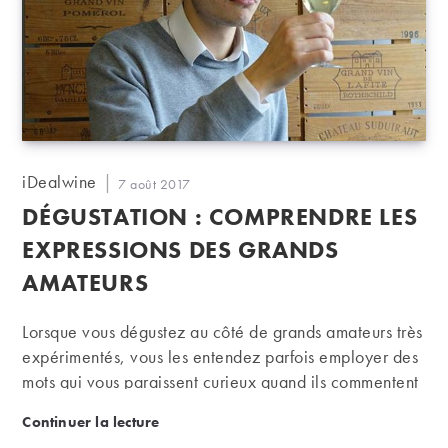
Auteur/autrice
iDealwine
Publication
7 août 2017
de
publiée :
DÉGUSTATION : COMPRENDRE LES
la
publication :
EXPRESSIONS DES GRANDS
AMATEURS
Lorsque vous dégustez au côté de grands amateurs très
expérimentés, vous les entendez parfois employer des
mots qui vous paraissent curieux quand ils commentent
un vin. Nous allons tenter de vous donner quelques
Dégustation : comprendre les expressions des gran
Continuer la lecture
clés pour décrypter leur jargon…