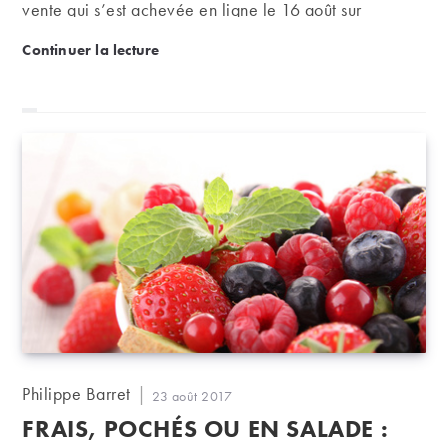
vente qui s’est achevée en ligne le 16 août sur
iDealwine.
Belles enchères : Château Rayas, l’incontournable
Continuer la lecture
Auteur/autrice
Philippe Barret
Publication
23 août 2017
de
publiée :
FRAIS, POCHÉS OU EN SALADE :
la