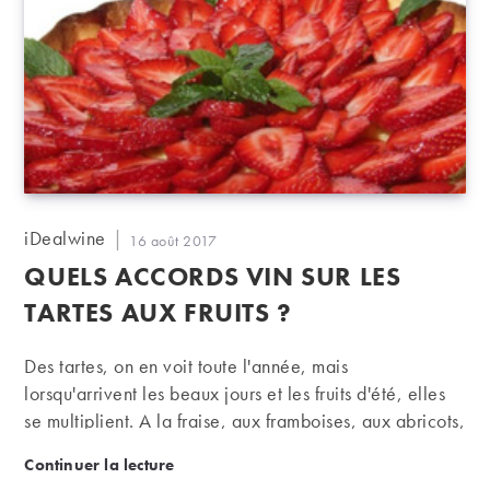
Auteur/autrice
iDealwine
Publication
16 août 2017
de
publiée :
QUELS ACCORDS VIN SUR LES
la
publication :
TARTES AUX FRUITS ?
Des tartes, on en voit toute l'année, mais
lorsqu'arrivent les beaux jours et les fruits d'été, elles
se multiplient. A la fraise, aux framboises, aux abricots,
avec plein de fruits bizarres qui viennent pas tout à fait
Quels accords vin sur les tartes aux fruits ?
Continuer la lecture
de chez nous, ou d'autres plus classiques aux pommes