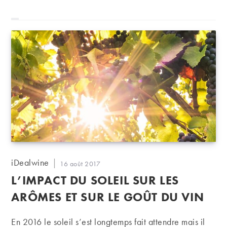
ou aux poires. Mais avec ça, que boit-on ?
Auteur/autrice
iDealwine
Publication
16 août 2017
de
publiée :
L’IMPACT DU SOLEIL SUR LES
la
publication :
ARÔMES ET SUR LE GOÛT DU VIN
En 2016 le soleil s’est longtemps fait attendre mais il