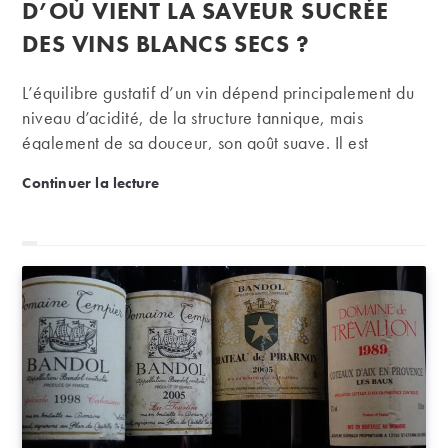
D’OÙ VIENT LA SAVEUR SUCRÉE
la
publication :
DES VINS BLANCS SECS ?
L’équilibre gustatif d’un vin dépend principalement du
niveau d’acidité, de la structure tannique, mais
également de sa douceur, son goût suave. Il est
généralement question de « sucrosité », un néologisme
D’où vient la saveur sucrée des vins blancs secs ?
Continuer la lecture
pour décrire cette impression sucrée ... sans sucre.
Mais d’où vient cette douceur que l’on peut retrouver
dans les grands vins blancs secs, puisqu’elle ne
provient pas de sucres résiduels comme c’est le cas
dans les vins liquoreux ?