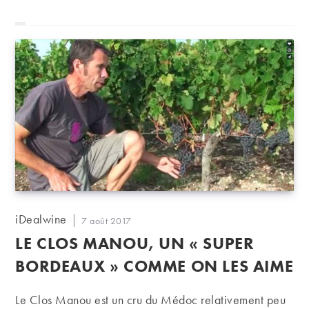
Auteur/autrice
iDealwine
Publication
7 août 2017
de
publiée :
LE CLOS MANOU, UN « SUPER
la
publication :
BORDEAUX » COMME ON LES AIME
Le Clos Manou est un cru du Médoc relativement peu