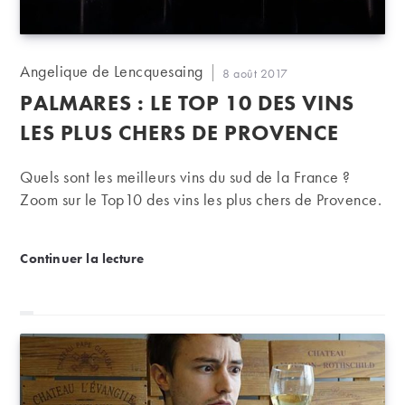
Auteur/autrice
Angelique de Lencquesaing
Publication
8 août 2017
de
publiée :
PALMARES : LE TOP 10 DES VINS
la
publication :
LES PLUS CHERS DE PROVENCE
Quels sont les meilleurs vins du sud de la France ?
Zoom sur le Top10 des vins les plus chers de Provence.
PALMARES : le TOP 10 des vins les plus chers de P
Continuer la lecture