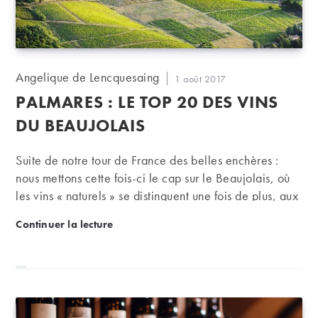
Auteur/autrice
Angelique de Lencquesaing
Publication
1 août 2017
de
publiée :
PALMARES : LE TOP 20 DES VINS
la
publication :
DU BEAUJOLAIS
Suite de notre tour de France des belles enchères :
nous mettons cette fois-ci le cap sur le Beaujolais, où
les vins « naturels » se distinguent une fois de plus, aux
côté de domaines en bio ou d’autres, plus classiques
PALMARES : le TOP 20 des vins du Beaujolais
Continuer la lecture
mais qui témoignent de la diversité des vins, et de
l’émulation que l’on y trouve entre les producteurs.
Une vraie mine d’or.