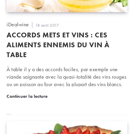
Auteur/autrice
iDealwine
Publication
18 août 2017
de
publiée :
ACCORDS METS ET VINS : CES
la
publication :
ALIMENTS ENNEMIS DU VIN À
TABLE
À table il y a des accords faciles, par exemple une
viande saignante avec la quasi-totalité des vins rouges
ou un poisson au four avec la plupart des vins blancs.
Inversement, certains aliments rendent les accords
Accords mets et vins : ces aliments ennemis du vin à
Continuer la lecture
difficiles, voire impossible. Petit passage en revue des
“ennemis” du vin à table.