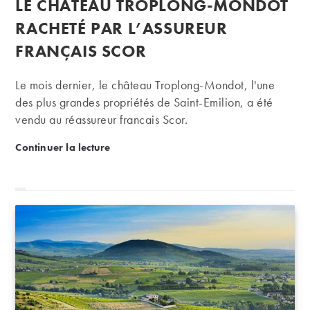
LE CHÂTEAU TROPLONG-MONDOT
la
publication :
RACHETÉ PAR L’ASSUREUR
FRANÇAIS SCOR
Le mois dernier, le château Troplong-Mondot, l'une
des plus grandes propriétés de Saint-Emilion, a été
vendu au réassureur français Scor.
Le château Troplong-Mondot racheté par l’assureur 
Continuer la lecture