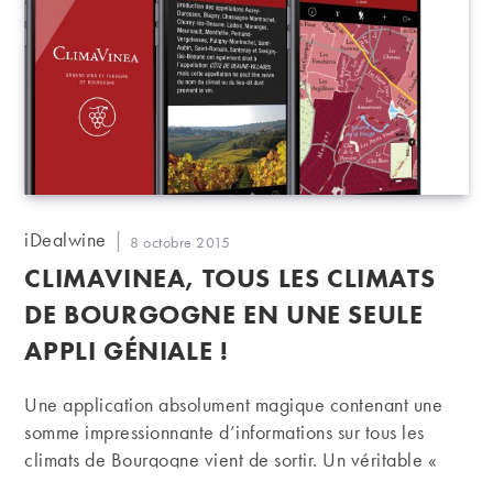
Auteur/autrice
iDealwine
Publication
8 octobre 2015
de
publiée :
CLIMAVINEA, TOUS LES CLIMATS
la
publication :
DE BOURGOGNE EN UNE SEULE
APPLI GÉNIALE !
Une application absolument magique contenant une
somme impressionnante d’informations sur tous les
climats de Bourgogne vient de sortir. Un véritable «
livre portable » que tout passionné de la Bourgogne se