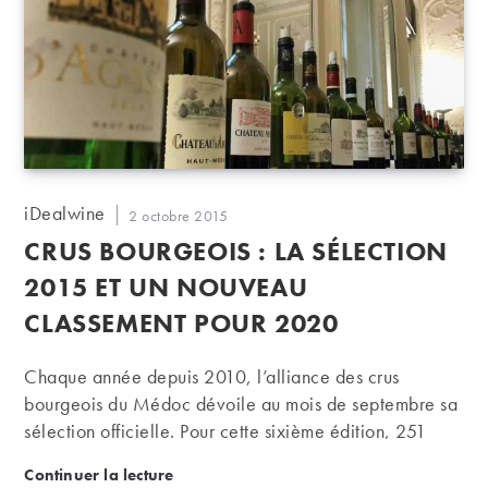
Auteur/autrice
iDealwine
Publication
2 octobre 2015
de
publiée :
CRUS BOURGEOIS : LA SÉLECTION
la
publication :
2015 ET UN NOUVEAU
CLASSEMENT POUR 2020
Chaque année depuis 2010, l’alliance des crus
bourgeois du Médoc dévoile au mois de septembre sa
sélection officielle. Pour cette sixième édition, 251
domaines du Médoc ont été retenus. A eux seuls, ils
Crus Bourgeois : la sélection 2015 et un nouveau 
Continuer la lecture
représentent l’équivalent de 20 millions de bouteilles,