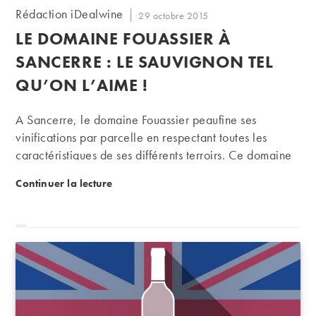
Auteur/autrice
Rédaction iDealwine
Publication
29 octobre 2015
de
publiée :
LE DOMAINE FOUASSIER À
la
publication :
SANCERRE : LE SAUVIGNON TEL
QU’ON L’AIME !
A Sancerre, le domaine Fouassier peaufine ses
vinifications par parcelle en respectant toutes les
caractéristiques de ses différents terroirs. Ce domaine
en biodynamie produit des sancerres qui ont tout
Le domaine Fouassier à Sancerre : le sauvignon tel 
Continuer la lecture
simplement le goût d’un sauvignon bien mûr, loins de
toutes les caricatures variétales de ce cépage.