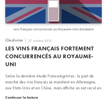
vins français concurrencés au Royaume Unis iDealwine
Auteur/autrice
iDealwine
Publication
27 octobre 2015
de
publiée :
LES VINS FRANÇAIS FORTEMENT
la
publication :
CONCURRENCÉS AU ROYAUME-
UNI
Selon la dernière étude FranceAgriMer, la part de
marché des vins français se maintient en Allemagne,
aux Etats-Unis et en Chine, mais affiche un net recul en
volume au Royaume-Uni. Le marché mondial des vins
Les vins français fortement concurrencés au Royau
Continuer la lecture
a en effet subi des évolutions majeures ces dernières
années et devient de plus en plus concurrentiel.