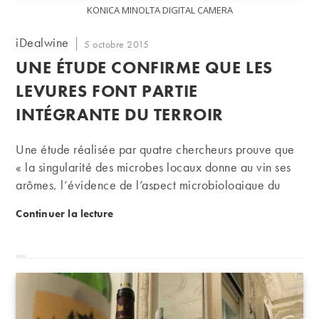
KONICA MINOLTA DIGITAL CAMERA
Auteur/autrice
iDealwine
Publication
5 octobre 2015
de
publiée :
UNE ÉTUDE CONFIRME QUE LES
la
publication :
LEVURES FONT PARTIE
INTÉGRANTE DU TERROIR
Une étude réalisée par quatre chercheurs prouve que
« la singularité des microbes locaux donne au vin ses
arômes, l’évidence de l’aspect microbiologique du
terroir ».
Une étude confirme que les levures font partie intég
Continuer la lecture