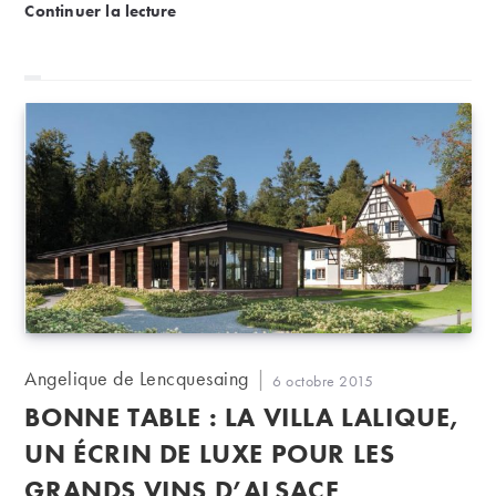
ClimaVinea, tous les climats de Bourgogne en une s
Continuer la lecture
doit de télécharger.
Auteur/autrice
Angelique de Lencquesaing
Publication
6 octobre 2015
de
publiée :
BONNE TABLE : LA VILLA LALIQUE,
la
publication :
UN ÉCRIN DE LUXE POUR LES
GRANDS VINS D’ALSACE