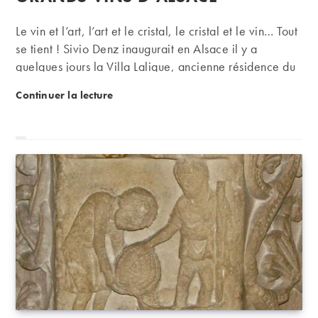
Le vin et l’art, l’art et le cristal, le cristal et le vin… Tout
se tient ! Sivio Denz inaugurait en Alsace il y a
quelques jours la Villa Lalique, ancienne résidence du
fondateur de la célèbre maison. Une occasion rêvée
Bonne table : la Villa Lalique, un écrin de luxe pour
Continuer la lecture
de braquer les projecteurs sur les trésors viticoles de
l’Alsace. Quand on aime les vins d’Alsace ET qu’on
collectionne les créations de Lalique, répondre à
l’invitation de Silvio Denz sonne comme une évidence.
Cet homme d’affaires Suisse, qui a bâti son succès sur
la parfumerie - il a revendu son entreprise à
Marionnaud…