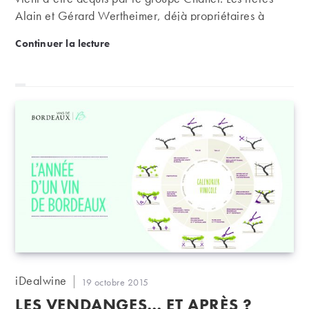
Alain et Gérard Wertheimer, déjà propriétaires à
Bordeaux, s’implantent ainsi dans la Napa Valley.
Le groupe Chanel investit dans la Napa Valley
Continuer la lecture
Auteur/autrice
iDealwine
Publication
19 octobre 2015
de
publiée :
LES VENDANGES… ET APRÈS ?
la