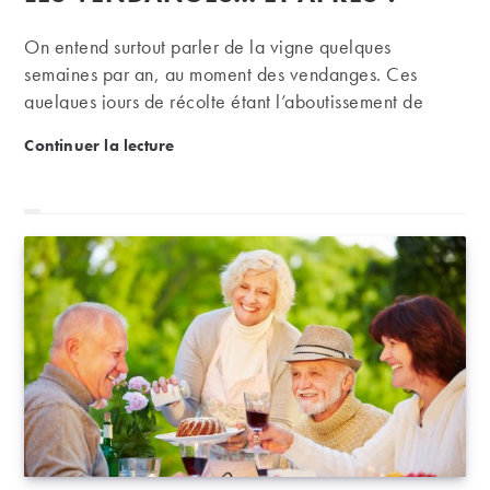
publication :
On entend surtout parler de la vigne quelques
semaines par an, au moment des vendanges. Ces
quelques jours de récolte étant l’aboutissement de
douze mois d’efforts intenses et d’entretien minutieux
Les vendanges… et après ?
Continuer la lecture
d’une plante exigeante : que se passe-t-il dans la
vigne le reste de l’année ?