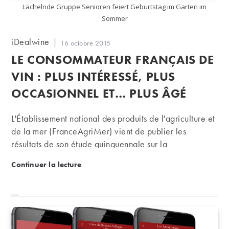
Lächelnde Gruppe Senioren feiert Geburtstag im Garten im
Sommer
Auteur/autrice
iDealwine
Publication
16 octobre 2015
de
publiée :
LE CONSOMMATEUR FRANÇAIS DE
la
publication :
VIN : PLUS INTÉRESSÉ, PLUS
OCCASIONNEL ET… PLUS ÂGÉ
L'Établissement national des produits de l'agriculture et
de la mer (FranceAgriMer) vient de publier les
résultats de son étude quinquennale sur la
consommation du vin en France. Petite synthèse de
Le consommateur français de vin : plus intéressé, p
Continuer la lecture
l’étude.