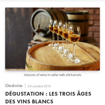
Glasses of wine in cellar with old barrels
Auteur/autrice
iDealwine
Publication
30 octobre 2015
de
publiée :
DÉGUSTATION : LES TROIS ÂGES
la
publication :
DES VINS BLANCS