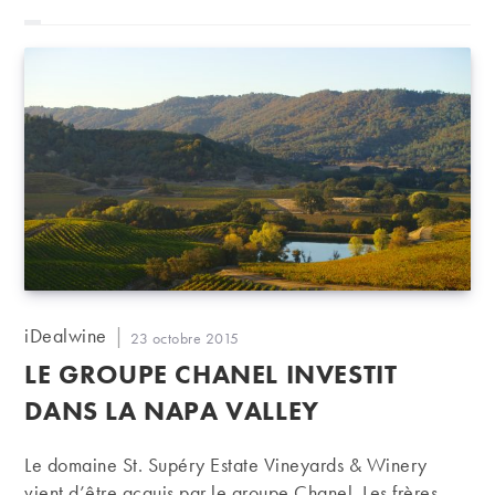
Auteur/autrice
iDealwine
Publication
23 octobre 2015
de
publiée :
LE GROUPE CHANEL INVESTIT
la
publication :
DANS LA NAPA VALLEY
Le domaine St. Supéry Estate Vineyards & Winery
vient d’être acquis par le groupe Chanel. Les frères