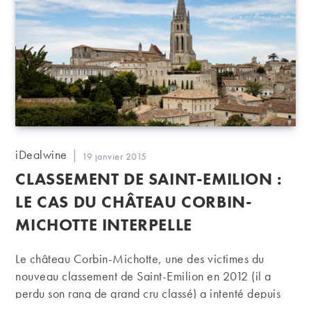
Auteur/autrice
iDealwine
Publication
19 janvier 2015
de
publiée :
CLASSEMENT DE SAINT-EMILION :
la
publication :
LE CAS DU CHÂTEAU CORBIN-
MICHOTTE INTERPELLE
Le château Corbin-Michotte, une des victimes du
nouveau classement de Saint-Emilion en 2012 (il a
perdu son rang de grand cru classé) a intenté depuis
deux ans, avec deux autres châteaux dans le même