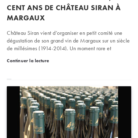
publication :
CENT ANS DE CHÂTEAU SIRAN À
MARGAUX
Château Siran vient d’organiser en petit comité une
dégustation de son grand vin de Margaux sur un siècle
de millésimes (1914-2014). Un moment rare et
magique et la confirmation que les grands bordeaux
Dégustation : 1914 – 2014, cent ans de Château S
Continuer la lecture
sont (presque !) éternels…