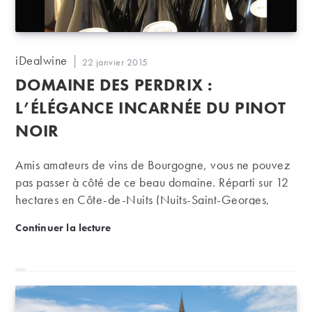
Auteur/autrice
iDealwine
Publication
22 janvier 2015
de
publiée :
DOMAINE DES PERDRIX :
la
publication :
L’ÉLÉGANCE INCARNÉE DU PINOT
NOIR
Amis amateurs de vins de Bourgogne, vous ne pouvez
pas passer à côté de ce beau domaine. Réparti sur 12
hectares en Côte-de-Nuits (Nuits-Saint-Georges,
Vosne-Romanée, Echézeaux), le vignoble du Domaine
Domaine des Perdrix : l’élégance incarnée du pinot 
Continuer la lecture
des Perdrix, propriété depuis 1996 de la famille
Devillard, produit des vins à la précision rare, à
l’élégance époustouflante et pourtant sans excès.
Cerise sur le gâteau, ces vins offrent un potentiel de
garde très important !