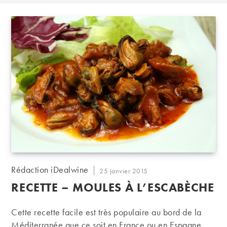
Auteur/autrice
Rédaction iDealwine
Publication
25 janvier 2015
de
publiée :
RECETTE – MOULES À L’ESCABÈCHE
la
publication :
Cette recette facile est très populaire au bord de la
Méditerranée que ce soit en France ou en Espagne.