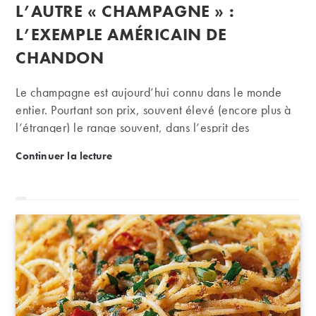
publiée :
L’AUTRE « CHAMPAGNE » :
la
publication :
L’EXEMPLE AMÉRICAIN DE
CHANDON
Le champagne est aujourd’hui connu dans le monde
entier. Pourtant son prix, souvent élevé (encore plus à
l’étranger) le range souvent, dans l’esprit des
consommateurs, dans la catégorie des produits de luxe
L’autre « champagne » : l’exemple américain de C
Continuer la lecture
que le commun des mortels ne s’offre que pour les
grandes occasions. C’est cette image que cherche
aujourd’hui à combattre la marque Chandon, aux
Etats-Unis, en produisant des flacons accessibles aux
jeunes, tant par leur prix que par leur design, le tout
soutenu par un marketing des plus efficaces.