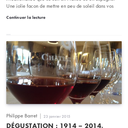
Une jolie façon de mettre en peu de soleil dans vos
assiettes en plein cœur de l’hiver. Un joli blanc du
Recette – Moules à l’escabèche
Continuer la lecture
Roussillon sera un compagnon idéal.
Auteur/autrice
Philippe Barret
Publication
23 janvier 2015
de
publiée :
DÉGUSTATION : 1914 – 2014,
la