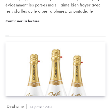
évidemment les potées mais il aime bien frayer avec
les volailles ou le gibier à plumes. La pintade, le
volatile au goût le plus sauvage de nos poulaillers, est
Recette : pintade au chou
Continuer la lecture
une compagne idéale. Comme le sera aussi un joli
bourgogne rouge délicat.
Auteur/autrice
iDealwine
Publication
13 janvier 2015
de