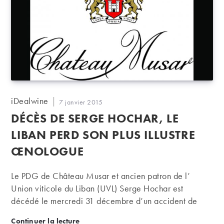
Auteur/autrice
iDealwine
Publication
7 janvier 2015
de
publiée :
DÉCÈS DE SERGE HOCHAR, LE
la
publication :
LIBAN PERD SON PLUS ILLUSTRE
ŒNOLOGUE
Le PDG de Château Musar et ancien patron de l’
Union viticole du Liban (UVL) Serge Hochar est
décédé le mercredi 31 décembre d’un accident de
mer au cours de ses vacances avec sa famille au
Décès de Serge Hochar, le Liban perd son plus illu
Continuer la lecture