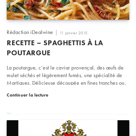
Auteur/autrice
Rédaction iDealwine
Publication
11 janvier 2015
de
publiée :
RECETTE – SPAGHETTIS À LA
la
publication :
POUTARGUE
La poutargue, c’est le caviar provençal, des œufs de
mulet séchés et légèrement fumés, une spécialité de
Martigues. Délicieuse découpée en fines tranches ou,
comme ici, mélangées à des pâtes parfumées au
Recette – Spaghettis à la poutargue
Continuer la lecture
citron. Le tout appelant un blanc bien sec, voire un
rosé.