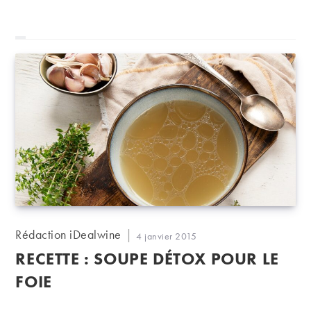
Mexique à l’âge de 74 ans.
Auteur/autrice
Rédaction iDealwine
Publication
4 janvier 2015
de
publiée :
RECETTE : SOUPE DÉTOX POUR LE
la
publication :
FOIE