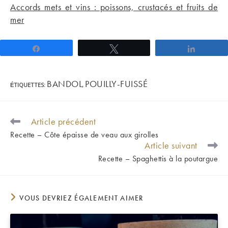
Accords mets et vins : poissons, crustacés et fruits de
mer
Partagez
Tweetez
Partage
BANDOL
POUILLY-FUISSÉ
ÉTIQUETTES
:
,
Article précédent
READ
MORE
Recette – Côte épaisse de veau aux girolles
ARTICLES
Article suivant
Recette – Spaghettis à la poutargue
VOUS DEVRIEZ ÉGALEMENT AIMER