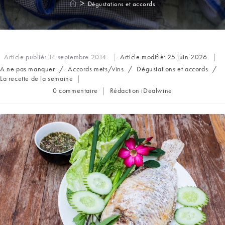
>
Dégustations et accords
Article publié:
14 septembre 2014
Article modifié:
25 juin 2026
Post
A ne pas manquer
/
Accords mets/vins
/
Dégustations et accords
/
category:
La recette de la semaine
Commentaires
Auteur/autrice
0 commentaire
Rédaction iDealwine
de
de
la
la
publication :
publication :