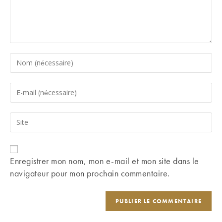
Enter
your
name
Enter
or
your
username
email
Saisir
to
address
l’URL
comment
to
de
comment
votre
Enregistrer mon nom, mon e-mail et mon site dans le
site
navigateur pour mon prochain commentaire.
(facultatif)