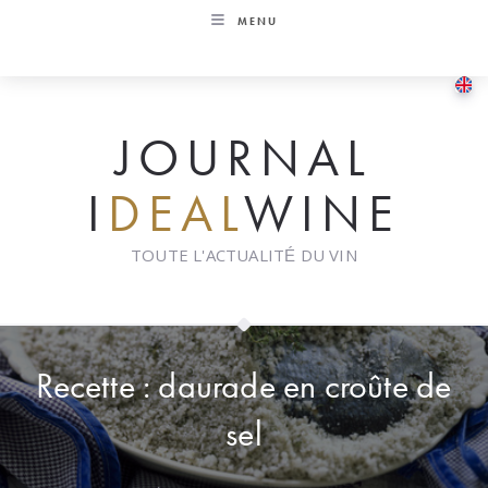
Skip
MENU
to
content
JOURNAL
I
DEAL
WINE
TOUTE L'ACTUALITÉ DU VIN
Recette : daurade en croûte de
sel