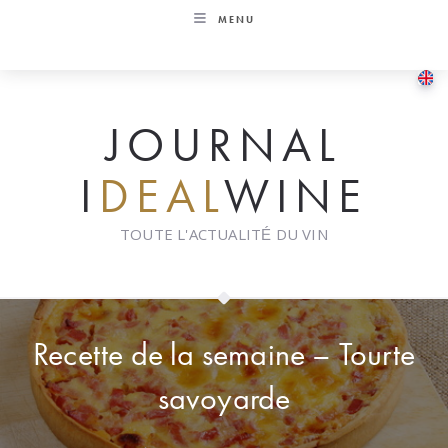
Skip
MENU
to
content
JOURNAL
I
DEAL
WINE
TOUTE L'ACTUALITÉ DU VIN
Recette de la semaine – Tourte
savoyarde