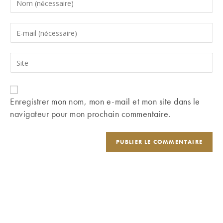
your
name
Enter
or
your
username
email
Saisir
to
address
l’URL
comment
to
de
comment
votre
Enregistrer mon nom, mon e-mail et mon site dans le
site
navigateur pour mon prochain commentaire.
(facultatif)