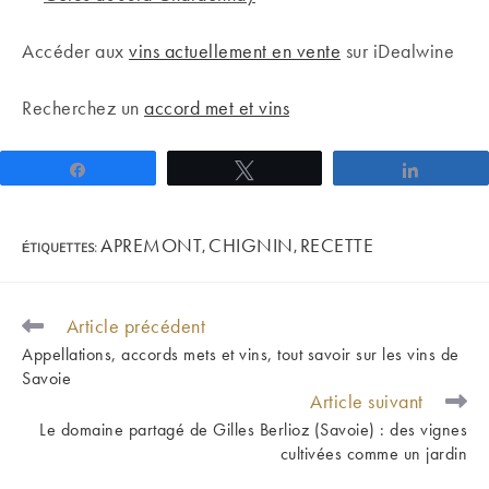
Accéder aux
vins actuellement en vente
sur iDealwine
Recherchez un
accord met et vins
Partagez
Tweetez
Partage
APREMONT
CHIGNIN
RECETTE
ÉTIQUETTES
:
,
,
Article précédent
READ
MORE
Appellations, accords mets et vins, tout savoir sur les vins de
ARTICLES
Savoie
Article suivant
Le domaine partagé de Gilles Berlioz (Savoie) : des vignes
cultivées comme un jardin