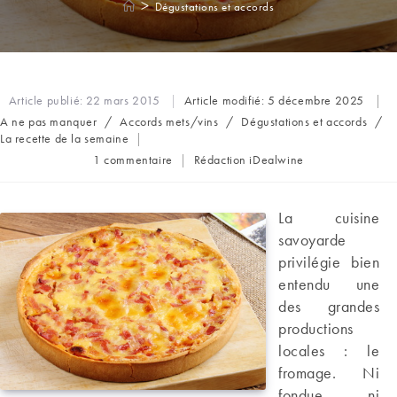
>
Dégustations et accords
Article publié:
22 mars 2015
Article modifié:
5 décembre 2025
Post
A ne pas manquer
/
Accords mets/vins
/
Dégustations et accords
/
category:
La recette de la semaine
Commentaires
Auteur/autrice
1 commentaire
Rédaction iDealwine
de
de
la
la
publication :
publication :
La cuisine
savoyarde
privilégie bien
entendu une
des grandes
productions
locales : le
fromage. Ni
fondue, ni