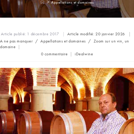
>
Appellations et domaines
Article publié:
1 décembre 2017
Article modifié:
20 janvier 2026
Post
A ne pas manquer
/
Appellations et domaines
/
Zoom sur un vin, un
category:
domaine
Commentaires
Auteur/autrice
0 commentaire
iDealwine
de
de
la
la
publication :
publication :