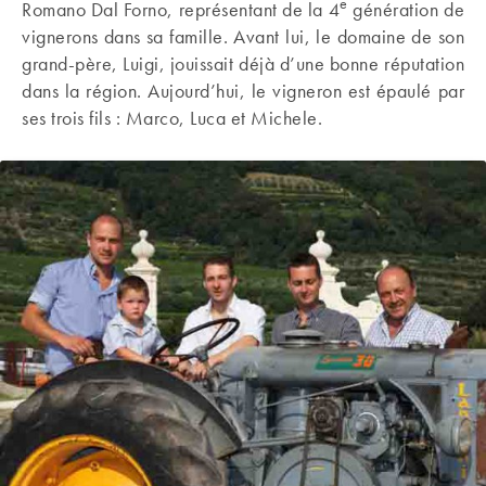
e
Romano Dal Forno, représentant de la 4
génération de
vignerons dans sa famille. Avant lui, le domaine de son
grand-père, Luigi, jouissait déjà d’une bonne réputation
dans la région. Aujourd’hui, le vigneron est épaulé par
ses trois fils : Marco, Luca et Michele.