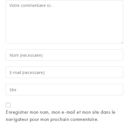
Comment
Enter
your
name
Enter
or
your
username
email
Saisir
to
address
l’URL
comment
to
de
comment
votre
Enregistrer mon nom, mon e-mail et mon site dans le
site
navigateur pour mon prochain commentaire.
(facultatif)