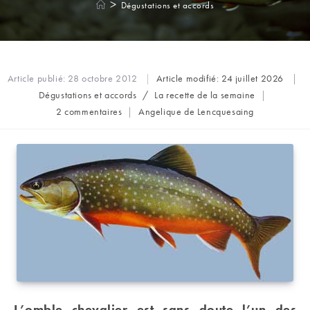
>
Dégustations et accords
Article publié:
28 octobre 2012
Article modifié:
24 juillet 2026
Post
Dégustations et accords
/
La recette de la semaine
category:
Commentaires
Auteur/autrice
2 commentaires
Angelique de Lencquesaing
de
de
la
la
publication :
publication :
L’omble chevalier est sans doute l’un des