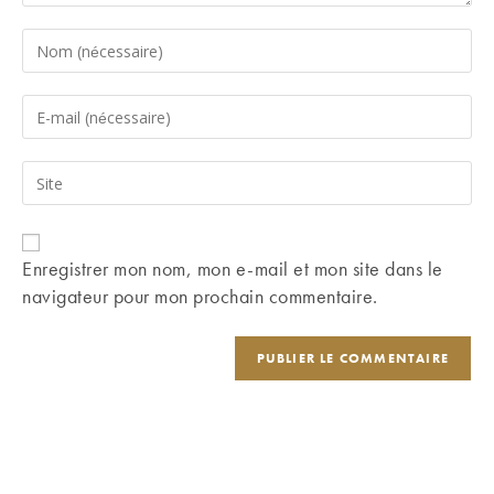
Enter
your
name
Enter
or
your
username
email
Saisir
to
address
l’URL
comment
to
de
comment
votre
Enregistrer mon nom, mon e-mail et mon site dans le
site
navigateur pour mon prochain commentaire.
(facultatif)