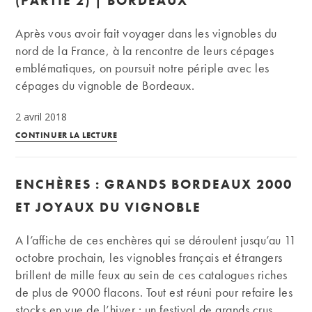
(PARTIE 2) | BORDEAUX
semestriel
dans
Après vous avoir fait voyager dans les vignobles du
les
nord de la France, à la rencontre de leurs cépages
ventes
emblématiques, on poursuit notre périple avec les
aux
cépages du vignoble de Bordeaux.
enchères
2 avril 2018
Quels
CONTINUER LA LECTURE
sont
les
ENCHÈRES : GRANDS BORDEAUX 2000
cépages
phares
ET JOYAUX DU VIGNOBLE
des
régions
A l’affiche de ces enchères qui se déroulent jusqu’au 11
viticoles
octobre prochain, les vignobles français et étrangers
de
brillent de mille feux au sein de ces catalogues riches
France
de plus de 9000 flacons. Tout est réuni pour refaire les
?
stocks en vue de l’hiver : un festival de grands crus