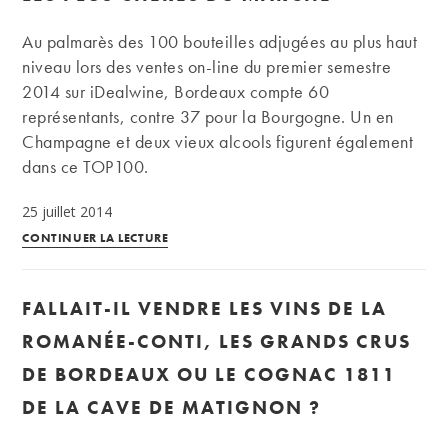
après,
comment
Au palmarès des 100 bouteilles adjugées au plus haut
évolue
niveau lors des ventes on-line du premier semestre
la
2014 sur iDealwine, Bordeaux compte 60
cote
représentants, contre 37 pour la Bourgogne. Un en
ce
Champagne et deux vieux alcools figurent également
millésime
dans ce TOP100.
de
25 juillet 2014
légende
Grands
?
CONTINUER LA LECTURE
crus
:
FALLAIT-IL VENDRE LES VINS DE LA
les
100
ROMANÉE-CONTI, LES GRANDS CRUS
bouteilles
DE BORDEAUX OU LE COGNAC 1811
les
DE LA CAVE DE MATIGNON ?
plus
chères