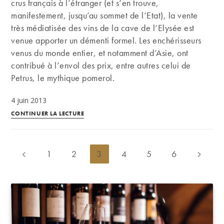
Romanée-
crus français à l’étranger (et s’en trouve,
Conti,
manifestement, jusqu’au sommet de l’Etat), la vente
les
très médiatisée des vins de la cave de l’Elysée est
grands
venue apporter un démenti formel. Les enchérisseurs
crus
venus du monde entier, et notamment d’Asie, ont
de
contribué à l’envol des prix, entre autres celui de
Bordeaux
Petrus, le mythique pomerol.
ou
4 juin 2013
le
Combien
Cognac
CONTINUER LA LECTURE
vaut
1811
une
de
bouteille
la
1
2
3
4
5
6
Go to the previous page
Aller à l
de
cave
Petrus
de
1990
Matignon
?
?