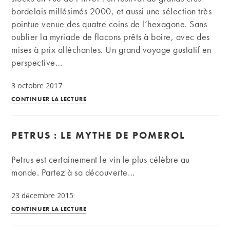
(Partie
bordelais millésimés 2000, et aussi une sélection très
2)
pointue venue des quatre coins de l’hexagone. Sans
|
oublier la myriade de flacons prêts à boire, avec des
Bordeaux
mises à prix alléchantes. Un grand voyage gustatif en
perspective…
3 octobre 2017
Enchères :
CONTINUER LA LECTURE
grands
bordeaux
PETRUS : LE MYTHE DE POMEROL
2000
et
Petrus est certainement le vin le plus célèbre au
joyaux
monde. Partez à sa découverte…
du
vignoble
23 décembre 2015
Petrus
CONTINUER LA LECTURE
: