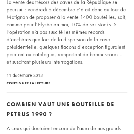
La vente des trésors des caves de la République se
du
poursuit : vendredi 6 décembre c’était donc au tour de
marché
Matignon de proposer à la vente 1400 bouteilles, soit,
comme pour l’Elysée en mai, 10% de ses stocks. Si
l’opération n’a pas suscité les mêmes records
d’enchères que lors de la dispersion de la cave
présidentielle, quelques flacons d’exception figuraient
pourtant au catalogue, remportant de beaux scores…
et suscitant plusieurs interrogations.
11 décembre 2013
Fallait-
CONTINUER LA LECTURE
il
vendre
COMBIEN VAUT UNE BOUTEILLE DE
les
vins
PETRUS 1990 ?
de
la
A ceux qui doutaient encore de l’aura de nos grands