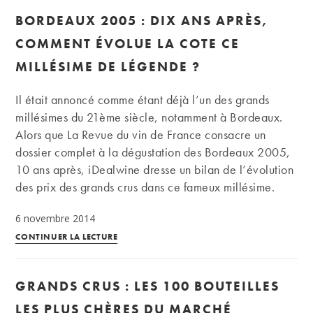
le
BORDEAUX 2005 : DIX ANS APRÈS,
mythe
de
COMMENT ÉVOLUE LA COTE CE
Pomerol
MILLÉSIME DE LÉGENDE ?
Il était annoncé comme étant déjà l’un des grands
millésimes du 21ème siècle, notamment à Bordeaux.
Alors que La Revue du vin de France consacre un
dossier complet à la dégustation des Bordeaux 2005,
10 ans après, iDealwine dresse un bilan de l’évolution
des prix des grands crus dans ce fameux millésime.
6 novembre 2014
Bordeaux
CONTINUER LA LECTURE
2005
:
GRANDS CRUS : LES 100 BOUTEILLES
dix
ans
LES PLUS CHÈRES DU MARCHÉ