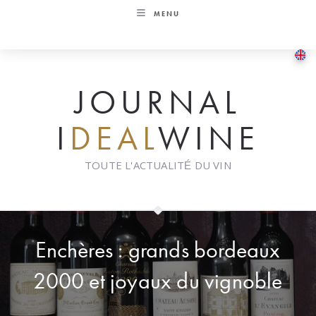
Skip
MENU
to
content
JOURNAL
I
DEAL
WINE
TOUTE L'ACTUALITÉ DU VIN
Enchères : grands bordeaux
2000 et joyaux du vignoble