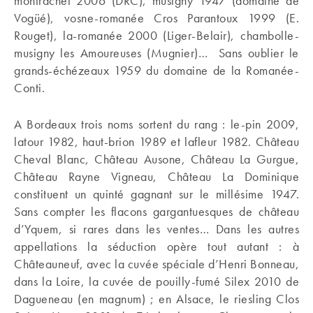
montrachet 2006 (DRC), musigny 1947 (domaine de
Vogüé), vosne-romanée Cros Parantoux 1999 (E.
Rouget), la-romanée 2000 (Liger-Belair), chambolle-
musigny les Amoureuses (Mugnier)… Sans oublier le
grands-échézeaux 1959 du domaine de la Romanée-
Conti.
A Bordeaux trois noms sortent du rang : le-pin 2009,
latour 1982, haut-brion 1989 et lafleur 1982. Château
Cheval Blanc, Château Ausone, Château La Gurgue,
Château Rayne Vigneau, Château La Dominique
constituent un quinté gagnant sur le millésime 1947.
Sans compter les flacons gargantuesques de château
d’Yquem, si rares dans les ventes… Dans les autres
appellations la séduction opère tout autant : à
Châteauneuf, avec la cuvée spéciale d’Henri Bonneau,
dans la Loire, la cuvée de pouilly-fumé Silex 2010 de
Dagueneau (en magnum) ; en Alsace, le riesling Clos