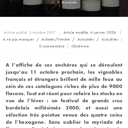
>
Actualités
Article publié:
3 octobre 2017
Article modifié:
6 janvier 2026
Post
A ne pas manquer
/
Acheter/Vendre
/
Actualités
/
Actualités
category:
Commentaires
Auteur/autrice
0 commentaire
iDealwine
de
de
la
la
publication :
publication :
A l’affiche de ces enchères qui se déroulent
jusqu’au 11 octobre prochain, les vignobles
français et étrangers brillent de mille feux au
sein de ces catalogues riches de plus de 9000
flacons. Tout est réuni pour refaire les stocks en
vue de l’hiver : un festival de grands crus
bordelais millésimés 2000, et aussi une
sélection très pointue venue des quatre coins
de l’hexagone. Sans oublier la myriade de