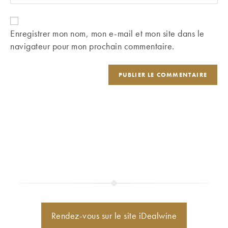
l’URL
comment
to
de
comment
votre
Enregistrer mon nom, mon e-mail et mon site dans le
site
navigateur pour mon prochain commentaire.
(facultatif)
Rendez-vous sur le site iDealwine