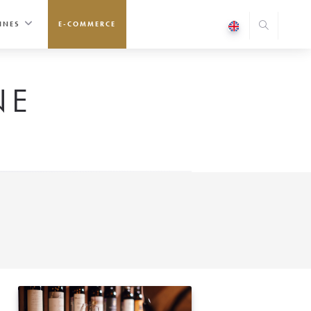
INES
E-COMMERCE
NE