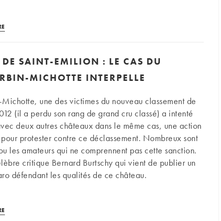
mieux
gardés
Bordeaux
de
RE
|
Saint-
10
Emilion
DE SAINT-EMILION : LE CAS DU
vins
légendaires
RBIN-MICHOTTE INTERPELLE
pour
un
-Michotte, une des victimes du nouveau classement de
anniversaire
012 (il a perdu son rang de grand cru classé) a intenté
à
avec deux autres châteaux dans le même cas, une action
Château
X pour protester contre ce déclassement. Nombreux sont
Siran
 ou les amateurs qui ne comprennent pas cette sanction.
élèbre critique Bernard Burtschy qui vient de publier un
garo défendant les qualités de ce château.
Classement
RE