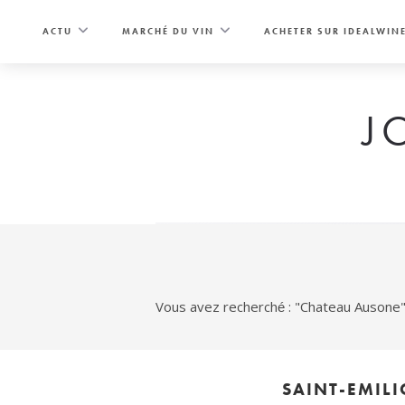
Skip
to
ACTU
MARCHÉ DU VIN
ACHETER SUR IDEALWIN
content
J
Vous avez recherché : "Chateau Ausone
SAINT-EMILI