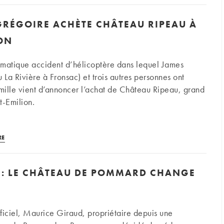
de
Saint-
GRÉGOIRE ACHÈTE CHÂTEAU RIPEAU À
Emilion
:
ION
le
cas
amatique accident d’hélicoptère dans lequel James
du
La Rivière à Fronsac) et trois autres personnes ont
Château
amille vient d’annoncer l’achat de Château Ripeau, grand
Corbin-
t-Emilion.
Michotte
interpelle
La
RE
famille
Grégoire
 LE CHÂTEAU DE POMMARD CHANGE
achète
Château
Ripeau
à
ficiel, Maurice Giraud, propriétaire depuis une
Saint