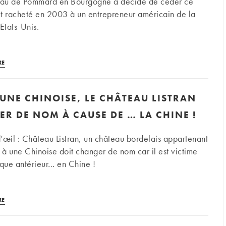
eau de Pommard en Bourgogne a décidé de céder ce
Emilion
it racheté en 2003 à un entrepreneur américain de la
Etats-Unis.
Bourgogne:
RE
le
Château
UNE CHINOISE, LE CHÂTEAU LISTRAN
de
Pommard
R DE NOM À CAUSE DE … LA CHINE !
change
de
’œil : Château Listran, un château bordelais appartenant
mains
r à une Chinoise doit changer de nom car il est victime
que antérieur… en Chine !
Acquis
RE
par
une