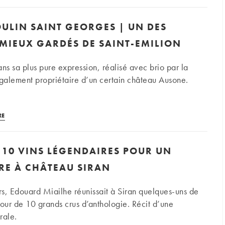
BFM
|
ULIN SAINT GEORGES | UN DES
Investissement
iconique :
 MIEUX GARDÉS DE SAINT-EMILION
Château
Cheval
ans sa plus pure expression, réalisé avec brio par la
Blanc
également propriétaire d’un certain château Ausone.
à
Saint-
Château
Emilion
RE
Moulin
Saint
 10 VINS LÉGENDAIRES POUR UN
Georges
|
RE À CHÂTEAU SIRAN
Un
des
urs, Edouard Miailhe réunissait à Siran quelques-uns de
secrets
tour de 10 grands crus d’anthologie. Récit d’une
les
rale.