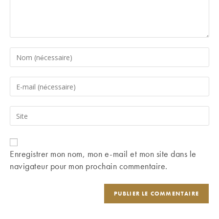
Enter
your
name
Enter
or
your
username
email
Saisir
to
address
l’URL
comment
to
de
comment
votre
Enregistrer mon nom, mon e-mail et mon site dans le
site
navigateur pour mon prochain commentaire.
(facultatif)