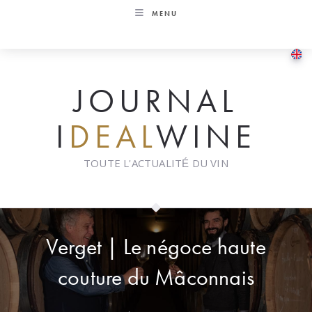
Skip
MENU
to
content
JOURNAL
I
DEAL
WINE
TOUTE L'ACTUALITÉ DU VIN
Verget | Le négoce haute
couture du Mâconnais