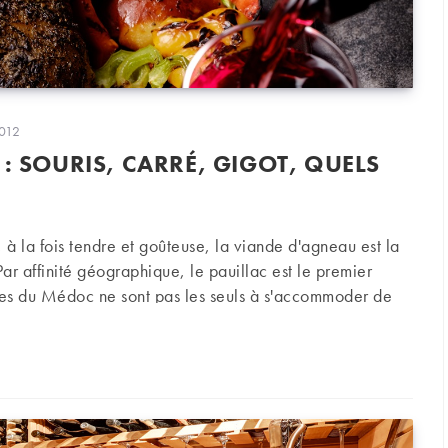
on
2012
: SOURIS, CARRÉ, GIGOT, QUELS
, à la fois tendre et goûteuse, la viande d'agneau est la
ar affinité géographique, le pauillac est le premier
uges du Médoc ne sont pas les seuls à s'accommoder de
ris, carré, gigot, quels vins sur l’agneau ?