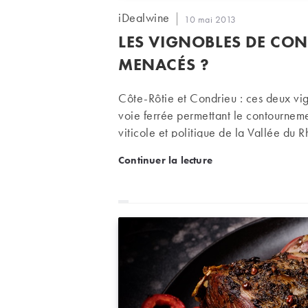
Auteur/autrice
iDealwine
Publication
10 mai 2013
de
publiée :
LES VIGNOBLES DE COND
la
publication :
MENACÉS ?
Côte-Rôtie et Condrieu : ces deux vig
voie ferrée permettant le contourneme
viticole et politique de la Vallée du R
Les vignobles de condrie
Continuer la lecture