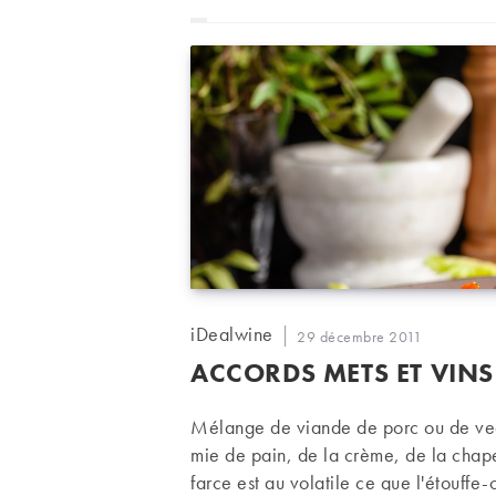
Auteur/autrice
iDealwine
Publication
29 décembre 2011
de
publiée :
ACCORDS METS ET VINS 
la
publication :
Mélange de viande de porc ou de vea
mie de pain, de la crème, de la chapel
farce est au volatile ce que l'étouffe-