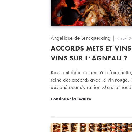
Auteur/autrice
Angelique de Lencquesaing
Publicati
4 avril 
de
publiée :
ACCORDS METS ET VINS 
la
publication :
VINS SUR L’AGNEAU ?
Résistant délicatement à la fourchette
reine des accords avec le vin rouge. P
désigné pour s'y rallier. Mais les ro
cette chair savoureuse.
Accords mets et vins : sou
Continuer la lecture