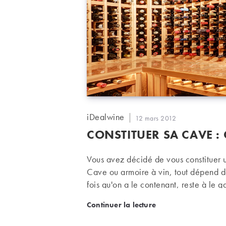
Auteur/autrice
iDealwine
Publication
12 mars 2012
de
publiée :
CONSTITUER SA CAVE 
la
publication :
Vous avez décidé de vous constituer
Cave ou armoire à vin, tout dépend d
fois qu'on a le contenant, reste à le g
Nos conseils.
Constituer sa cave : co
Continuer la lecture