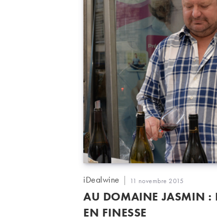
Auteur/autrice
iDealwine
Publication
11 novembre 2015
de
publiée :
AU DOMAINE JASMIN : 
la
publication :
EN FINESSE