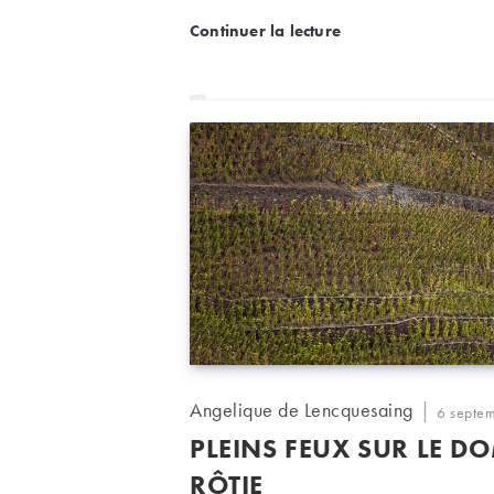
Quels accords avec tout ça ?
Accords mets et vins : que
Continuer la lecture
Auteur/autrice
Angelique de Lencquesaing
Publicati
6 septe
de
publiée :
PLEINS FEUX SUR LE D
la
publication :
RÔTIE