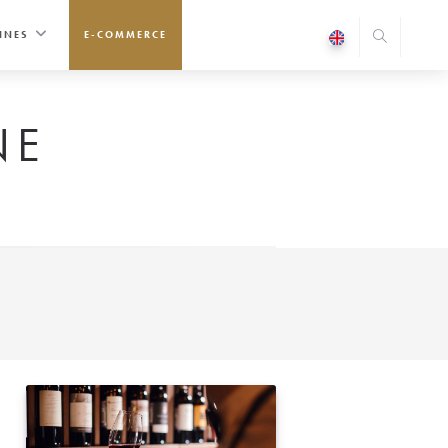
INES
E-COMMERCE
NE