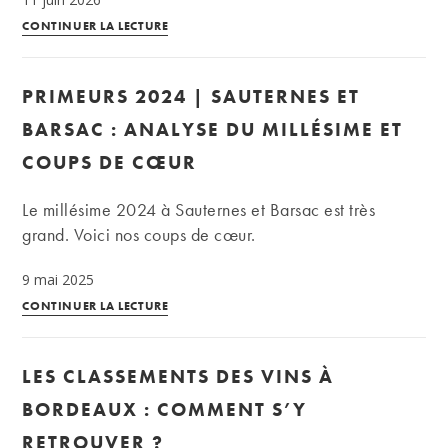
Cadeau
CONTINUER LA LECTURE
fête
des
PRIMEURS 2024 | SAUTERNES ET
pères
2026
BARSAC : ANALYSE DU MILLÉSIME ET
:
COUPS DE CŒUR
quelle
bouteille
Le millésime 2024 à Sauternes et Barsac est très
de
grand. Voici nos coups de cœur.
vin
ou
9 mai 2025
spiritueux
Primeurs
CONTINUER LA LECTURE
offrir
2024
?
|
LES CLASSEMENTS DES VINS À
Sauternes
et
BORDEAUX : COMMENT S’Y
Barsac
RETROUVER ?