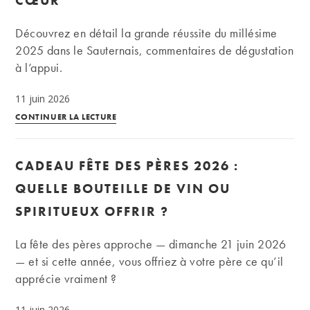
CŒUR
la
classe
Découvrez en détail la grande réussite du millésime
à
2025 dans le Sauternais, commentaires de dégustation
bien
à l’appui.
des
égards…
11 juin 2026
Primeurs
CONTINUER LA LECTURE
2025
|
CADEAU FÊTE DES PÈRES 2026 :
Sauternes :
analyse
QUELLE BOUTEILLE DE VIN OU
du
SPIRITUEUX OFFRIR ?
millésime
et
La fête des pères approche — dimanche 21 juin 2026
coups
— et si cette année, vous offriez à votre père ce qu’il
de
apprécie vraiment ?
cœur
11 juin 2026