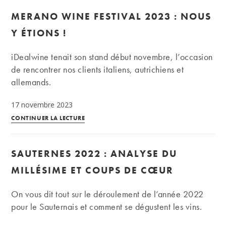
:
MERANO WINE FESTIVAL 2023 : NOUS
analyse
du
Y ÉTIONS !
millésime
et
iDealwine tenait son stand début novembre, l’occasion
coups
de rencontrer nos clients italiens, autrichiens et
de
allemands.
cœur
17 novembre 2023
Merano
CONTINUER LA LECTURE
Wine
Festival
SAUTERNES 2022 : ANALYSE DU
2023
:
MILLÉSIME ET COUPS DE CŒUR
nous
y
On vous dit tout sur le déroulement de l’année 2022
étions
pour le Sauternais et comment se dégustent les vins.
!