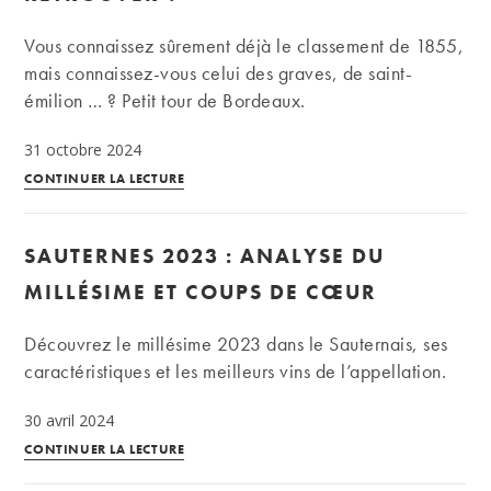
:
analyse
Vous connaissez sûrement déjà le classement de 1855,
du
mais connaissez-vous celui des graves, de saint-
millésime
émilion … ? Petit tour de Bordeaux.
et
coups
31 octobre 2024
de
Les
CONTINUER LA LECTURE
cœur
classements
des
SAUTERNES 2023 : ANALYSE DU
vins
à
MILLÉSIME ET COUPS DE CŒUR
Bordeaux
:
Découvrez le millésime 2023 dans le Sauternais, ses
comment
caractéristiques et les meilleurs vins de l’appellation.
s’y
30 avril 2024
retrouver
Sauternes
?
CONTINUER LA LECTURE
2023