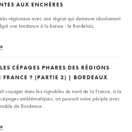
ENTES AUX ENCHÈRES
arès régionaux avec une région qui demeure absolument
gré une tendance à la baisse : le Bordelais.
Palmarès
RE
Bordeaux
|
 LES CÉPAGES PHARES DES RÉGIONS
Le
TOP
E FRANCE ? (PARTIE 2) | BORDEAUX
20
semestriel
ait voyager dans les vignobles du nord de la France, à la
dans
 cépages emblématiques, on poursuit notre périple avec
les
ignoble de Bordeaux.
ventes
aux
Quels
enchères
RE