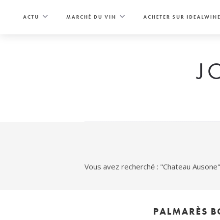
Skip
to
ACTU
MARCHÉ DU VIN
ACHETER SUR IDEALWIN
content
J
Vous avez recherché : "Chateau Ausone
PALMARÈS BO