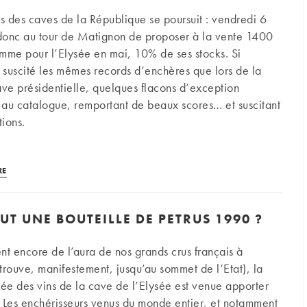
plus
rs des caves de la République se poursuit : vendredi 6
chères
donc au tour de Matignon de proposer à la vente 1400
du
comme pour l’Elysée en mai, 10% de ses stocks. Si
marché
s suscité les mêmes records d’enchères que lors de la
ave présidentielle, quelques flacons d’exception
t au catalogue, remportant de beaux scores… et suscitant
tions.
Fallait-
RE
il
vendre
T UNE BOUTEILLE DE PETRUS 1990 ?
les
vins
nt encore de l’aura de nos grands crus français à
de
 trouve, manifestement, jusqu’au sommet de l’Etat), la
la
sée des vins de la cave de l’Elysée est venue apporter
Romanée-
 Les enchérisseurs venus du monde entier, et notamment
Conti,