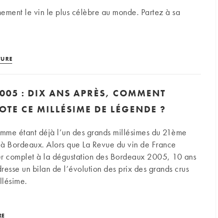
et
inement le vin le plus célèbre au monde. Partez à sa
joyaux
du
vignoble
5
Petrus
TURE
:
le
005 : DIX ANS APRÈS, COMMENT
mythe
de
OTE CE MILLÉSIME DE LÉGENDE ?
Pomerol
omme étant déjà l’un des grands millésimes du 21ème
 à Bordeaux. Alors que La Revue du vin de France
er complet à la dégustation des Bordeaux 2005, 10 ans
resse un bilan de l’évolution des prix des grands crus
llésime.
Bordeaux
RE