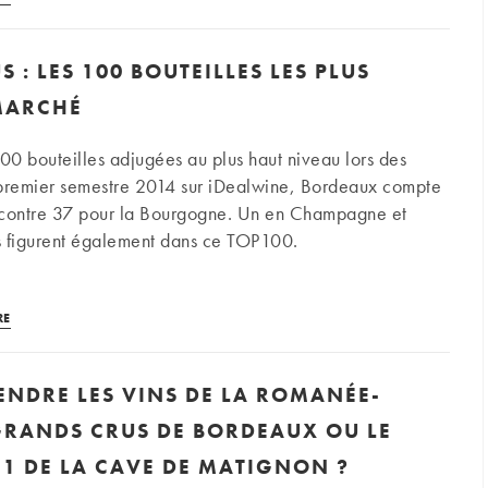
2005
:
 : LES 100 BOUTEILLES LES PLUS
dix
ans
MARCHÉ
après,
comment
0 bouteilles adjugées au plus haut niveau lors des
évolue
 premier semestre 2014 sur iDealwine, Bordeaux compte
la
 contre 37 pour la Bourgogne. Un en Champagne et
cote
s figurent également dans ce TOP100.
ce
millésime
Grands
de
RE
crus
légende
:
?
VENDRE LES VINS DE LA ROMANÉE-
les
100
 GRANDS CRUS DE BORDEAUX OU LE
bouteilles
1 DE LA CAVE DE MATIGNON ?
les