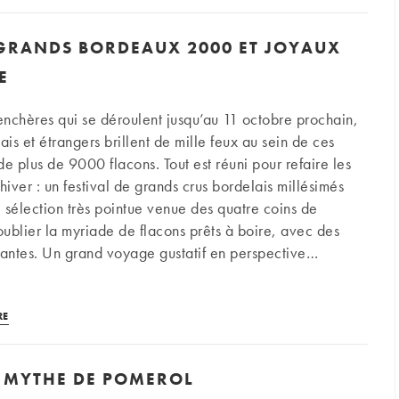
sont
les
 GRANDS BORDEAUX 2000 ET JOYAUX
cépages
phares
E
des
régions
 enchères qui se déroulent jusqu’au 11 octobre prochain,
viticoles
ais et étrangers brillent de mille feux au sein de ces
de
de plus de 9000 flacons. Tout est réuni pour refaire les
France
hiver : un festival de grands crus bordelais millésimés
?
 sélection très pointue venue des quatre coins de
(Partie
ublier la myriade de flacons prêts à boire, avec des
2)
hantes. Un grand voyage gustatif en perspective…
|
Bordeaux
Enchères :
RE
grands
bordeaux
LE MYTHE DE POMEROL
2000