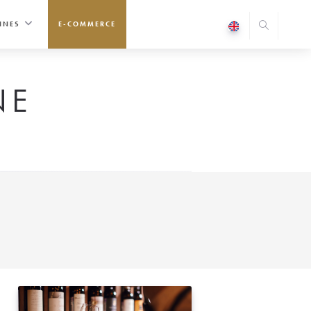
INES
E-COMMERCE
NE