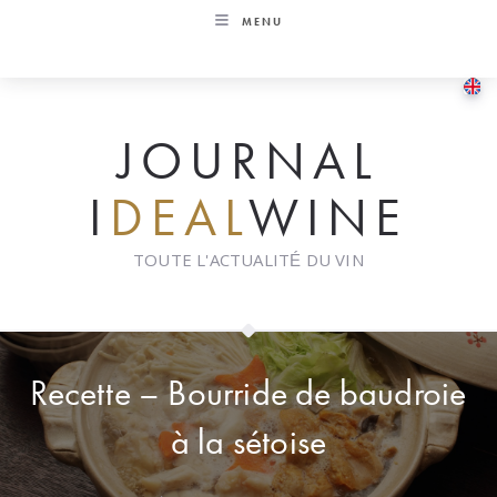
Skip
MENU
to
content
JOURNAL
I
DEAL
WINE
TOUTE L'ACTUALITÉ DU VIN
Recette – Bourride de baudroie
à la sétoise