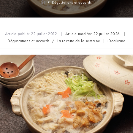
>
Dégustations et accords
Article publié:
22 juillet 2012
Article modifié:
22 juillet 2026
Post
Auteur/autric
Dégustations et accords
/
La recette de la semaine
iDealwine
category:
de
la
publication :