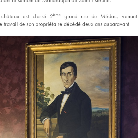
valant le surnom de Maharadjah de Saint-Estèphe.
ème
château est classé 2
grand cru du Médoc, venant 
 travail de son propriétaire décédé deux ans auparavant.