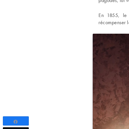
pagodes, lui 
En 1855, le 
récompenser le
Partagez