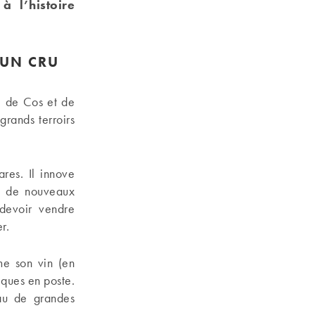
 l’histoire
’UN CRU
e de Cos et de
grands terroirs
res. Il innove
s de nouveaux
 devoir vendre
r.
me son vin (en
iques en poste.
eau de grandes