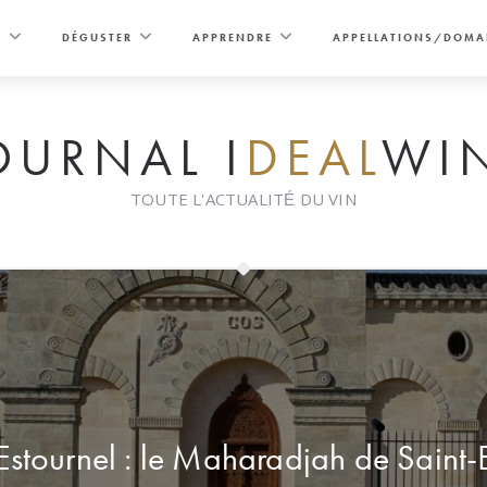
E
DÉGUSTER
APPRENDRE
APPELLATIONS/DOMA
OURNAL I
DEAL
WI
TOUTE L'ACTUALITÉ DU VIN
Estournel : le Maharadjah de Saint-