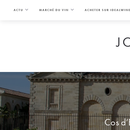
Skip
to
ACTU
MARCHÉ DU VIN
ACHETER SUR IDEALWIN
content
J
Cos d’