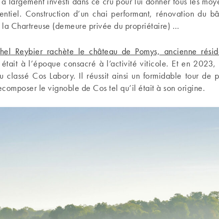
 a largement investi dans ce cru pour lui donner tous les moy
entiel. Construction d’un chai performant, rénovation du bâ
 la Chartreuse (demeure privée du propriétaire) …
hel Reybier rachète le château de Pomys, ancienne résid
 était à l’époque consacré à l’activité viticole. Et en 2023, 
u classé Cos Labory. Il réussit ainsi un formidable tour de
recomposer le vignoble de Cos tel qu’il était à son origine.