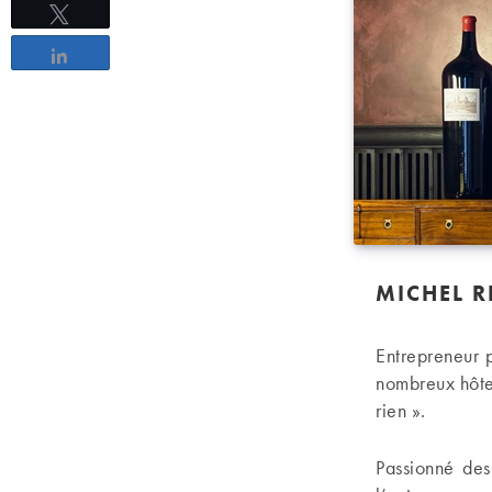
Tweetez
Partagez
MICHEL R
Entrepreneur 
nombreux hôt
rien ».
Passionné des