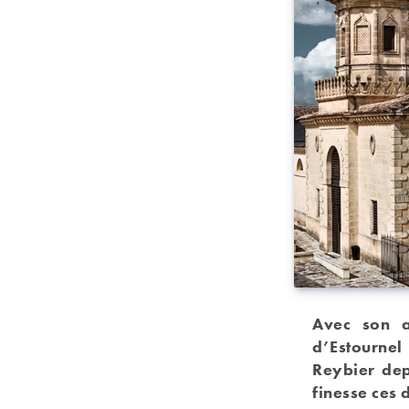
Avec son a
d’Estourne
Reybier dep
finesse ces 