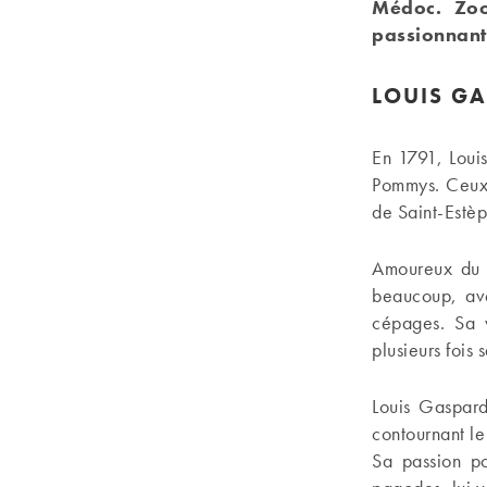
Médoc. Zo
passionnant
LOUIS GA
En 1791, Loui
Pommys. Ceux-c
de Saint-Estèp
Amoureux du l
beaucoup, av
cépages. Sa v
plusieurs fois
Louis Gaspard
contournant le
Sa passion po