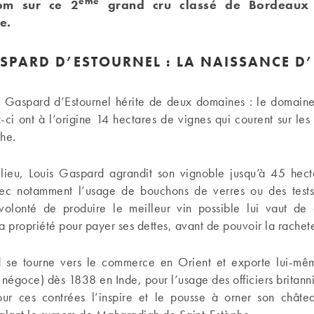
ème
om sur ce 2
grand cru classé de Bordeaux à
e.
SPARD D’ESTOURNEL : LA NAISSANCE D
s Gaspard d’Estournel hérite de deux domaines : le domain
i ont à l’origine 14 hectares de vignes qui courent sur les 
he.
ieu, Louis Gaspard agrandit son vignoble jusqu’à 45 hecta
ec notamment l’usage de bouchons de verres ou des test
olonté de produire le meilleur vin possible lui vaut de
 sa propriété pour payer ses dettes, avant de pouvoir la rachete
 se tourne vers le commerce en Orient et exporte lui-mê
 négoce) dès 1838 en Inde, pour l’usage des officiers britann
ur ces contrées l’inspire et le pousse à orner son chât