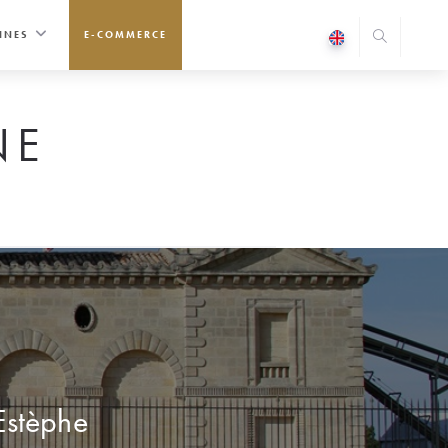
INES
E-COMMERCE
NE
Estèphe