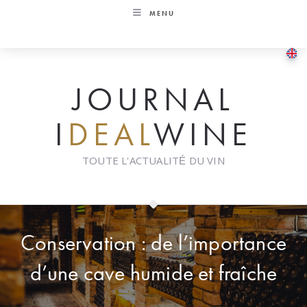
Skip
MENU
to
content
JOURNAL
I
DEAL
WINE
TOUTE L'ACTUALITÉ DU VIN
Conservation : de l’importance
d’une cave humide et fraîche