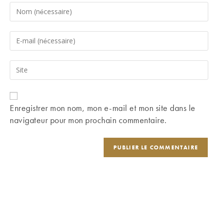
Enter
your
name
Enter
or
your
username
email
Saisir
to
address
l’URL
comment
to
de
comment
votre
Enregistrer mon nom, mon e-mail et mon site dans le
site
navigateur pour mon prochain commentaire.
(facultatif)