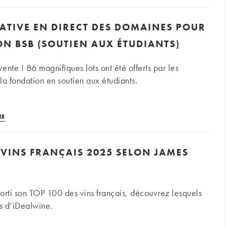
Bärtschi :
une
ATIVE EN DIRECT DES DOMAINES POUR
étoile
montante
N BSB (SOUTIEN AUX ÉTUDIANTS)
dans
le
vente ! 86 magnifiques lots ont été offerts par les
Bugey
la fondation en soutien aux étudiants.
Vente
RE
caritative
en
 VINS FRANÇAIS 2025 SELON JAMES
direct
des
domaines
pour
orti son TOP 100 des vins français, découvrez lesquels
la
es d’iDealwine.
Fondation