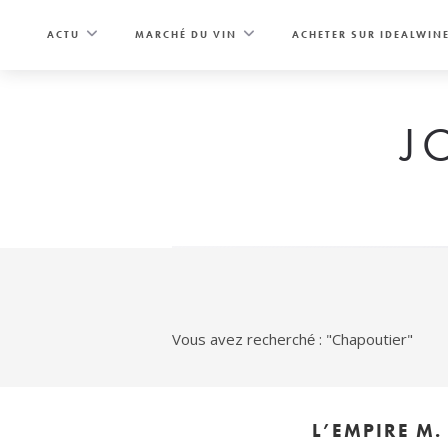
Skip
to
ACTU
MARCHÉ DU VIN
ACHETER SUR IDEALWIN
content
J
Vous avez recherché : "Chapoutier"
L’EMPIRE M.