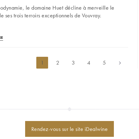
d’un
iodynamie, le domaine Huet décline à merveille le
été ?
collectionneur…
e ses trois terroirs exceptionnels de Vouvray.
Domaine
RE
Huet,
la
parfaite
1
2
3
4
5
Aller à la 
harmonie
entre
tradition
et
biodynamie
Rendez-vous sur le site iDealwine