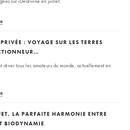
du
ées sur iDealwine en juillet.
Pape
Rapport
RE
d’enchères
de
PRIVÉE : VOYAGE SUR LES TERRES
juillet
:
CTIONNEUR…
les
vins
nt rêver tous les amateurs du monde, actuellement en
de
la
vallée
Collection
du
RE
privée :
Rhône
voyage
se
ET, LA PARFAITE HARMONIE ENTRE
sur
vendent-
les
ET BIODYNAMIE
ils
terres
en