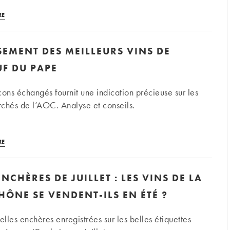
BSB
TOP
(soutien
RE
100
aux
des
étudiants)
EMENT DES MEILLEURS VINS DE
vins
français
F DU PAPE
2025
selon
ns échangés fournit une indication précieuse sur les
James
erchés de l’AOC. Analyse et conseils.
Suckling
Notre
RE
classement
des
NCHÈRES DE JUILLET : LES VINS DE LA
meilleurs
vins
HÔNE SE VENDENT-ILS EN ÉTÉ ?
de
Châteauneuf
lles enchères enregistrées sur les belles étiquettes