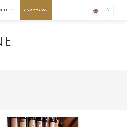
INES
E-COMMERCE
NE