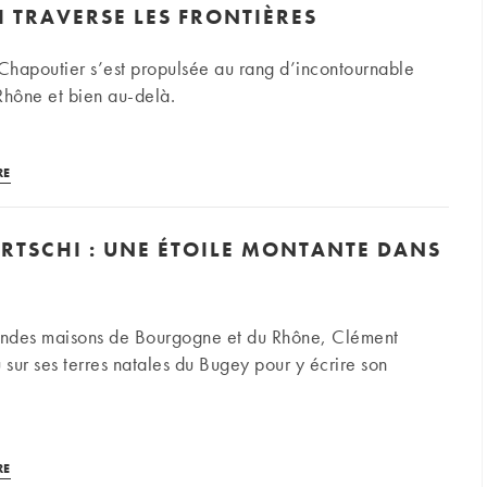
I TRAVERSE LES FRONTIÈRES
Chapoutier s’est propulsée au rang d’incontournable
Rhône et bien au-delà.
L’empire
RE
M.
Chapoutier
RTSCHI : UNE ÉTOILE MONTANTE DANS
:
une
aventure
viticole
ndes maisons de Bourgogne et du Rhône, Clément
qui
 sur ses terres natales du Bugey pour y écrire son
traverse
les
frontières
Domaine
RE