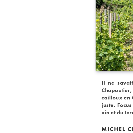
Il ne savai
Chapoutier
cailloux en 
juste. Focu
vin et du te
MICHEL C