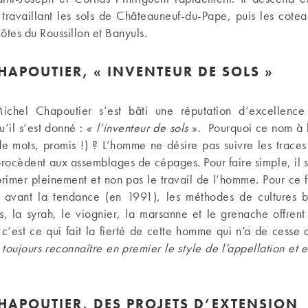
 travaillant les sols de Châteauneuf-du-Pape, puis les cotea
Côtes du Roussillon et Banyuls.
HAPOUTIER, « INVENTEUR DE SOLS »
ichel Chapoutier s’est bâti une réputation d’excellenc
u’il s’est donné : «
l’inventeur de sols
». Pourquoi ce nom à la
de mots, promis !) ? L’homme ne désire pas suivre les trace
procèdent aux assemblages de cépages. Pour faire simple, il s
xprimer pleinement et non pas le travail de l’homme. Pour ce f
 avant la tendance (en 1991), les méthodes de cultures 
, la syrah, le viognier, la marsanne et le grenache offrent
 c’est ce qui fait la fierté de cette homme qui n’a de cesse
 toujours reconnaître en premier le style de l’appellation et e
HAPOUTIER, DES PROJETS D’EXTENSION