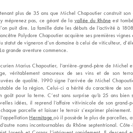
ntenant plus de 35 ans que Michel Chapoutier construit son 
 y méprenez pas, ce géant de la
vallée du Rhône
est tombé
i l’on puit dire. La famille date les débuts de l’activité à 180
’ancêtre Polydore Chapoutier acquière ses premières vignes 
 du statut de vigneron d’un domaine à celui de viticulteur, d’él
 La grande aventure commence.
picurien Marius Chapoutier, l’arrière-grand-père de Michel 
age, véritablement amoureux de ses vins et de son terr
cuvées de qualité. 1990 signe l’arrivée de Michel Chapoutie
estable de la région. Celui-ci a hérité du caractère de son 
n goût pour la terre. C’est sans surprise qu’à 25 ans bien s
elles idées, il reprend l’affaire vitivinicole de son grand-
à chaque parcelle et laisser le terroir s’exprimer pleinement. 
 l’appellation
Hermitage
où il possède le plus de parcelles, 
à d’autre noms incontournables du Rhône septentrional. Côte-
int-Joseph et Cornas l’intriguent rapidement. Il descend e