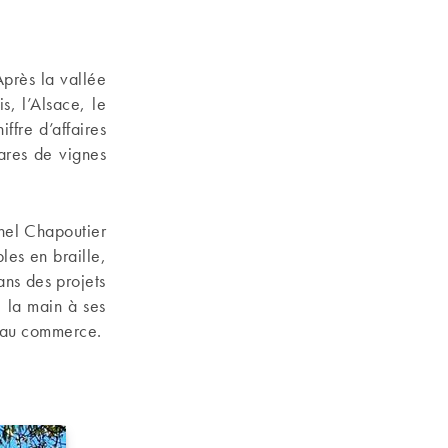
Après la vallée
s, l’Alsace, le
iffre d’affaires
ares de vignes
chel Chapoutier
bles en braille,
ans des projets
 la main à ses
t au commerce.