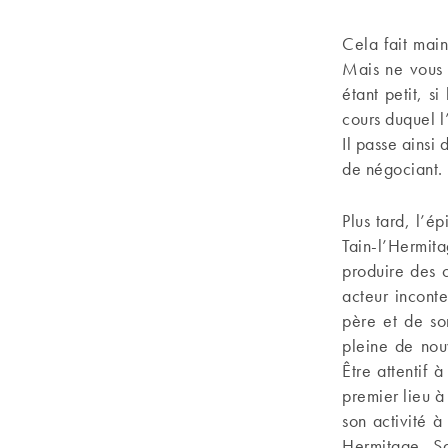
Cela fait mai
Mais ne vous
étant petit, s
cours duquel l
Il passe ainsi
de négociant.
Plus tard, l’é
Tain-l’Hermit
produire des 
acteur incont
père et de so
pleine de nouv
Être attentif 
premier lieu à
son activité 
Hermitage, Sa