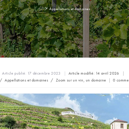
>
Appellations et domaines
Article publié:
17 décembre 2023
Article modifié:
14 avril 2026
Comment
/
Appellations et domaines
/
Zoom sur un vin, un domaine
0 commen
de
la
publicati