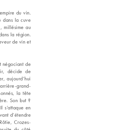
empire du vin.
 dans la cuve
8, millésime au
dans la région.
eveur de vin et
et négociant de
oir, décide de
r, aujourd’hui
arrière-grand-
onnés, la tête
père. Son but ?
Il s’attaque en
avant d’étendre
Rôtie, Crozes-
nsuite du côté