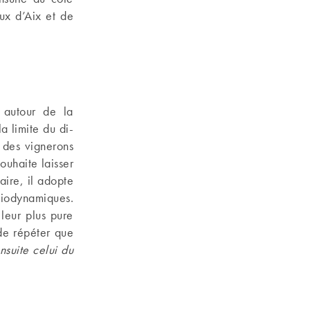
ux d’Aix et de
e autour de la
 limite du di-
s des vignerons
ouhaite laisser
aire, il adopte
biodynamiques.
 leur plus pure
 de répéter que
nsuite celui du