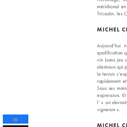
méridional en
Tricastin, les 
MICHEL C
Aujourd’hui M
qualification q
vin (sans jeu 
alentours qui 
le terroir s’e
rapidement et
Sous ses mains
expression. Et
l’ «
on devrait
vigneron
».
Partagez
MICHEL C