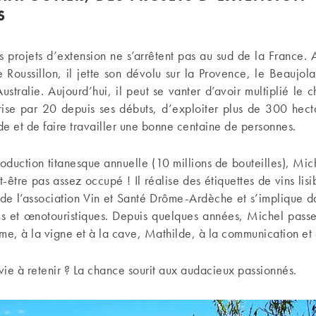
S
 projets d’extension ne s’arrêtent pas au sud de la France. 
 Roussillon, il jette son dévolu sur la Provence, le Beaujolai
Australie. Aujourd’hui, il peut se vanter d’avoir multiplié le ch
rise par 20 depuis ses débuts, d’exploiter plus de 300 hect
e et de faire travailler une bonne centaine de personnes.
duction titanesque annuelle (10 millions de bouteilles), Mi
-être pas assez occupé ! Il réalise des étiquettes de vins lisi
e de l’association Vin et Santé Drôme-Ardèche et s’implique d
s et œnotouristiques. Depuis quelques années, Michel passe
me, à la vigne et à la cave, Mathilde, à la communication e
ie à retenir ? La chance sourit aux audacieux passionnés.