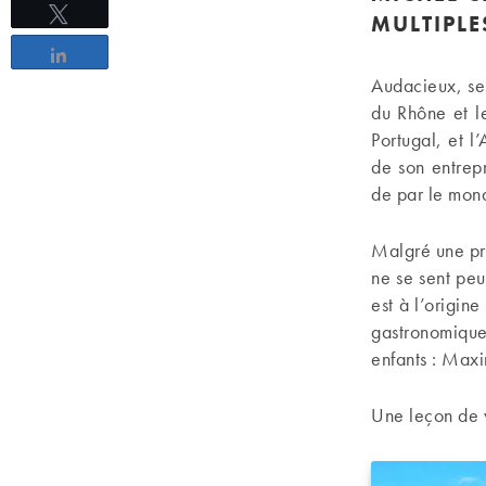
Tweetez
MULTIPLE
Partagez
Audacieux, ses
du Rhône et le
Portugal, et l’
de son entrep
de par le mond
Malgré une pro
ne se sent peut
est à l’origin
gastronomique
enfants : Maxi
Une leçon de v