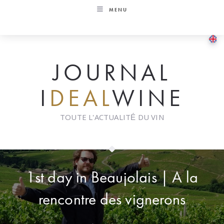
Skip
MENU
to
content
JOURNAL
I
DEAL
WINE
TOUTE L'ACTUALITÉ DU VIN
1st day in Beaujolais | A la
rencontre des vignerons