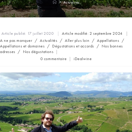
>
Actualités
Article publié:
17 juillet 2020
Article modifié:
2 septembre 2024
Post
A ne pas manquer
/
Actualités
/
Aller plus loin
/
Appellations
/
category:
Appellations et domaines
/
Dégustations et accords
/
Nos bonnes
adresses
/
Nos dégustations
Commentaires
Auteur/autrice
0 commentaire
iDealwine
de
de
la
la
publication :
publication :