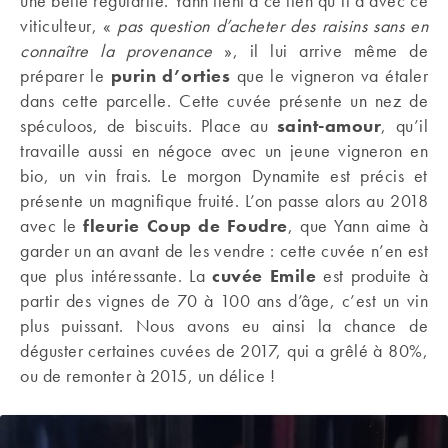
une belle régularité. Yann tient à ce lien qu’il a avec ce
viticulteur, «
pas question d’acheter des raisins sans en
connaître la provenance
», il lui arrive même de
préparer le
purin d’orties
que le vigneron va étaler
dans cette parcelle. Cette cuvée présente un nez de
spéculoos, de biscuits. Place au
saint-amour
, qu’il
travaille aussi en négoce avec un jeune vigneron en
bio, un vin frais. Le morgon Dynamite est précis et
présente un magnifique fruité. L’on passe alors au 2018
avec le
fleurie Coup de Foudre
, que Yann aime à
garder un an avant de les vendre : cette cuvée n’en est
que plus intéressante. La
cuvée Emile
est produite à
partir des vignes de 70 à 100 ans d’âge, c’est un vin
plus puissant. Nous avons eu ainsi la chance de
déguster certaines cuvées de 2017, qui a grêlé à 80%,
ou de remonter à 2015, un délice !