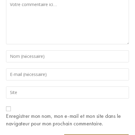
Comment
Enter
your
name
Enter
or
your
username
email
Saisir
to
address
l’URL
comment
to
de
comment
votre
Enregistrer mon nom, mon e-mail et mon site dans le
site
navigateur pour mon prochain commentaire.
(facultatif)