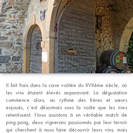
Il fait frais dans la cave voûtée du XVIIème siècle, où
les vins étaient élevés auparavant. La dégustation
commence alors, au rythme des frères et sœurs
enjoués, c’est désormais sous la voûte que les rires
retentissent. Nous assistons à un véritable match de
ping-pong, deux vignerons passionnés par leur terroir
qui cherchent à nous faire découvrir leurs vins, mais