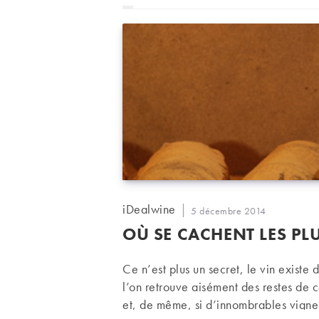
Auteur/autrice
iDealwine
Publication
5 décembre 2014
de
publiée :
OÙ SE CACHENT LES PL
la
publication :
Ce n’est plus un secret, le vin existe d
l’on retrouve aisément des restes de 
et, de même, si d’innombrables vignes