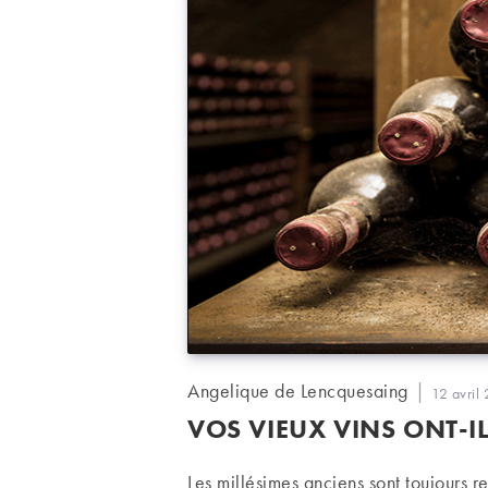
Auteur/autrice
Angelique de Lencquesaing
Publicati
12 avril
de
publiée :
VOS VIEUX VINS ONT-I
la
publication :
Les millésimes anciens sont toujours re