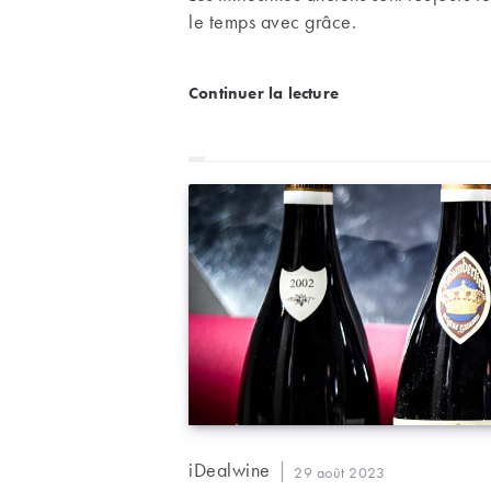
le temps avec grâce.
Vos vieux vins ont-ils enc
Continuer la lecture
Auteur/autrice
iDealwine
Publication
29 août 2023
de