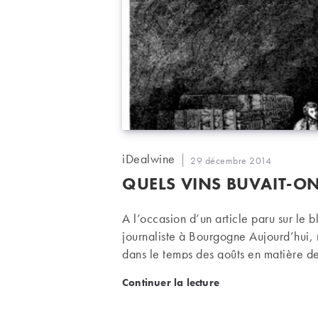
Auteur/autrice
iDealwine
Publication
29 décembre 2014
de
publiée :
QUELS VINS BUVAIT-ON
la
publication :
A l’occasion d’un article paru sur le 
journaliste à Bourgogne Aujourd’hui, n
dans le temps des goûts en matière de
Quels vins buvait-on il 
Continuer la lecture