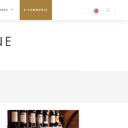
INES
E-COMMERCE
NE