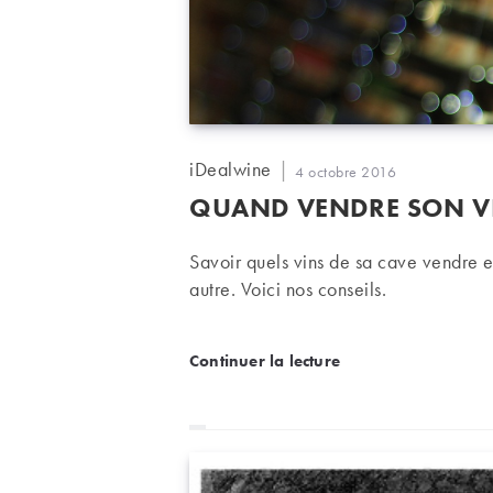
Auteur/autrice
iDealwine
Publication
4 octobre 2016
de
publiée :
QUAND VENDRE SON V
la
publication :
Savoir quels vins de sa cave vendre e
autre. Voici nos conseils.
Quand vendre son vin ?
Continuer la lecture