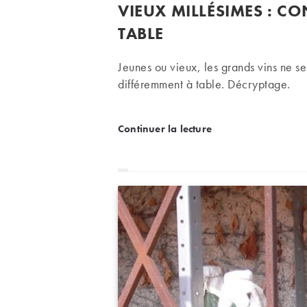
publiée :
VIEUX MILLÉSIMES : CO
la
publication :
TABLE
Jeunes ou vieux, les grands vins ne s
différemment à table. Décryptage.
Vieux millésimes : consei
Continuer la lecture