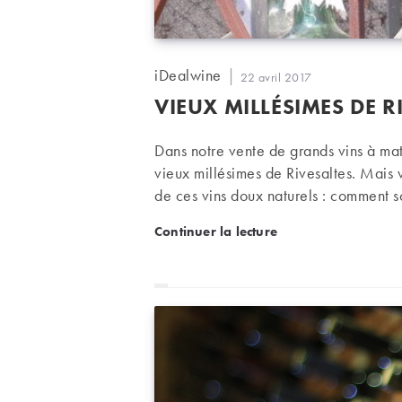
Auteur/autrice
iDealwine
Publication
22 avril 2017
de
publiée :
VIEUX MILLÉSIMES DE 
la
publication :
Dans notre vente de grands vins à mat
vieux millésimes de Rivesaltes. Mais v
de ces vins doux naturels : comment son
à table ? Voici quelques informations e
Vieux millésimes de Rive
Continuer la lecture