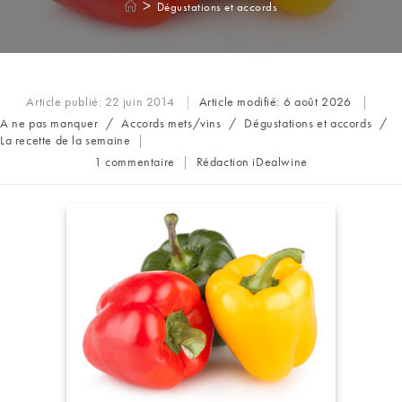
>
Dégustations et accords
Article publié:
22 juin 2014
Article modifié:
6 août 2026
Post
A ne pas manquer
/
Accords mets/vins
/
Dégustations et accords
/
category:
La recette de la semaine
Commentaires
Auteur/autrice
1 commentaire
Rédaction iDealwine
de
de
la
la
publication :
publication :