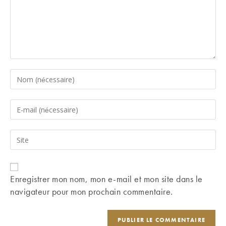
Enter
your
name
Enter
or
your
username
email
Saisir
to
address
l’URL
comment
to
de
comment
votre
Enregistrer mon nom, mon e-mail et mon site dans le
site
navigateur pour mon prochain commentaire.
(facultatif)