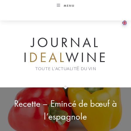
Skip
MENU
to
content
JOURNAL
I
DEAL
WINE
TOUTE L'ACTUALITÉ DU VIN
Recette – Emincé de bœuf à
l’espagnole