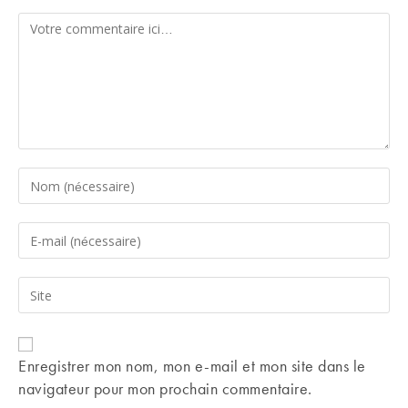
Comment
Enter
your
name
Enter
or
your
username
email
Saisir
to
address
l’URL
comment
to
de
comment
votre
Enregistrer mon nom, mon e-mail et mon site dans le
site
navigateur pour mon prochain commentaire.
(facultatif)