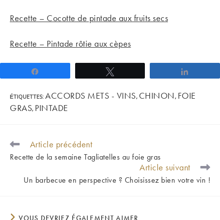
Recette – Cocotte de pintade aux fruits secs
Recette – Pintade rôtie aux cèpes
Partagez
Tweetez
Partage
ACCORDS METS - VINS
CHINON
FOIE
ÉTIQUETTES
:
,
,
GRAS
PINTADE
,
Article précédent
READ
MORE
Recette de la semaine Tagliatelles au foie gras
ARTICLES
Article suivant
Un barbecue en perspective ? Choisissez bien votre vin !
VOUS DEVRIEZ ÉGALEMENT AIMER