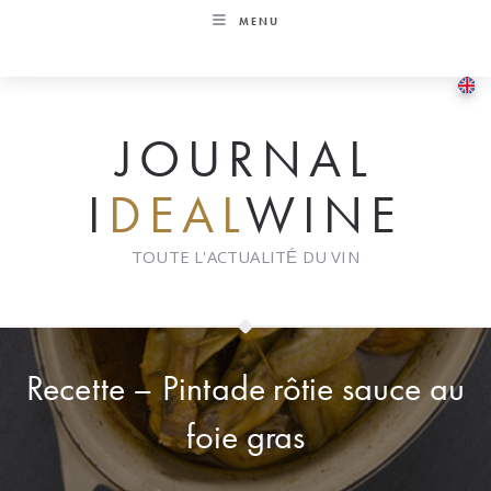
Skip
MENU
to
content
JOURNAL
I
DEAL
WINE
TOUTE L'ACTUALITÉ DU VIN
Recette – Pintade rôtie sauce au
foie gras