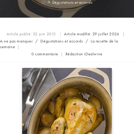
>
Dégustations et accords
Article publié:
22 juin 2013
Article modifié:
29 juillet 2026
Post
A ne pas manquer
/
Dégustations et accords
/
La recette de la
category:
semaine
Commentaires
Auteur/autrice
0 commentaire
Rédaction iDealwine
de
de
la
la
publication :
publication :