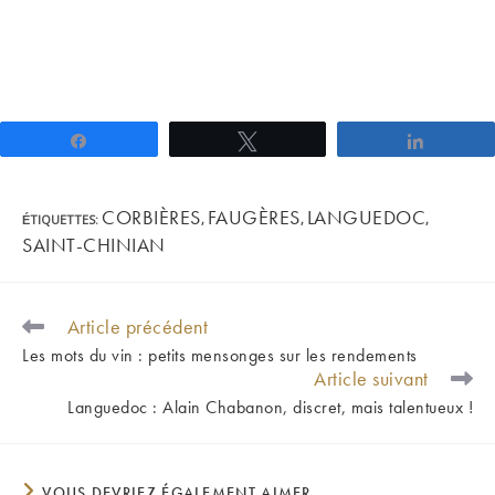
Partagez
Tweetez
Partage
CORBIÈRES
FAUGÈRES
LANGUEDOC
ÉTIQUETTES
:
,
,
,
SAINT-CHINIAN
Article précédent
READ
MORE
Les mots du vin : petits mensonges sur les rendements
ARTICLES
Article suivant
Languedoc : Alain Chabanon, discret, mais talentueux !
VOUS DEVRIEZ ÉGALEMENT AIMER