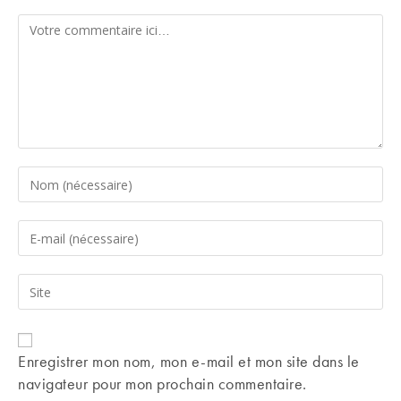
Comment
Enter
your
name
Enter
or
your
username
email
Saisir
to
address
l’URL
comment
to
de
comment
votre
Enregistrer mon nom, mon e-mail et mon site dans le
site
navigateur pour mon prochain commentaire.
(facultatif)