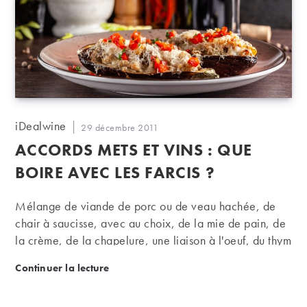
Auteur/autrice
iDealwine
Publication
29 décembre 2011
de
publiée :
ACCORDS METS ET VINS : QUE
la
publication :
BOIRE AVEC LES FARCIS ?
Mélange de viande de porc ou de veau hachée, de
chair à saucisse, avec au choix, de la mie de pain, de
la crème, de la chapelure, une liaison à l'oeuf, du thym
et/ou du laurier, la farce est au volatile ce que
Accords mets et vins : que boire avec les farcis ?
Continuer la lecture
l'étouffe-chrétien est au chrétien. Un remplissage utile
et roboratif. Quels accords avec tout ça ?