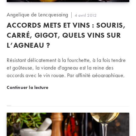
Auteur/autrice
Angelique de Lencquesaing
Publication
4 avril 2012
de
publiée :
ACCORDS METS ET VINS : SOURIS,
la
publication :
CARRÉ, GIGOT, QUELS VINS SUR
L’AGNEAU ?
Résistant délicatement à la fourchette, à la fois tendre
et goûteuse, la viande d'agneau est la reine des
accords avec le vin rouge. Par affinité géographique,
le pauillac est le premier désigné pour s'y rallier. Mais
Accords mets et vins : souris, carré, gigot, quels vin
Continuer la lecture
les rouges du Médoc ne sont pas les seuls à
s'accommoder de cette chair savoureuse.