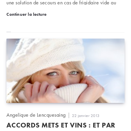
une solution de secours en cas de frigidaire vide au
retour des vacances… Et si l'assiette n'est pas
Pizza, kebab ou hamburger, quels vins sur la junk-f
Continuer la lecture
forcément à la hauteur, le verre peut se lever d'autant
plus haut.
Auteur/autrice
Angelique de Lencquesaing
Publication
22 janvier 2013
de
publiée :
ACCORDS METS ET VINS : ET PAR
la