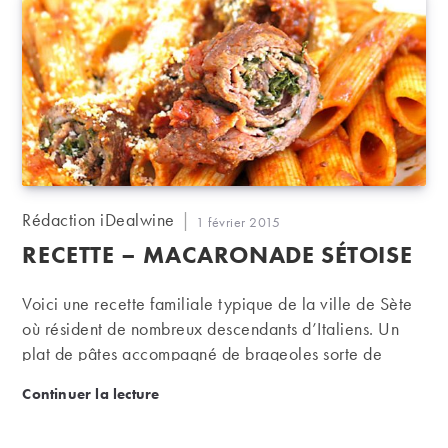
Auteur/autrice
Rédaction iDealwine
Publication
1 février 2015
de
publiée :
RECETTE – MACARONADE SÉTOISE
la
publication :
Voici une recette familiale typique de la ville de Sète
où résident de nombreux descendants d’Italiens. Un
plat de pâtes accompagné de brageoles sorte de
paupiette de bœuf que l’on fait longuement mijoter
Recette – Macaronade sétoise
Continuer la lecture
dans une sauce tomate. A accompagner bien sûr d’un
rouge local dans une des multiples appellations du