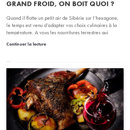
publication :
GRAND FROID, ON BOIT QUOI ?
Quand il flotte un petit air de Sibérie sur l’hexagone,
le temps est venu d’adapter vos choix culinaires à la
température. A vous les nourritures terrestres qui
réchauffent tant le corps que l’esprit. On vous dit avec
Accords mets et vins : et par grand froid, on boit quo
Continuer la lecture
quoi les marier.