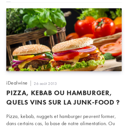
Languedoc.
Auteur/autrice
iDealwine
Publication
26 août 2013
de
publiée :
PIZZA, KEBAB OU HAMBURGER,
la
publication :
QUELS VINS SUR LA JUNK-FOOD ?
Pizza, kebab, nuggets et hamburger peuvent former,
dans certains cas, la base de notre alimentation. Ou