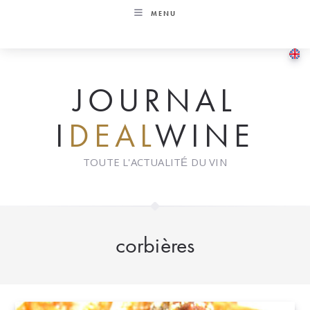
Skip
MENU
to
content
JOURNAL
I
DEAL
WINE
TOUTE L'ACTUALITÉ DU VIN
corbières