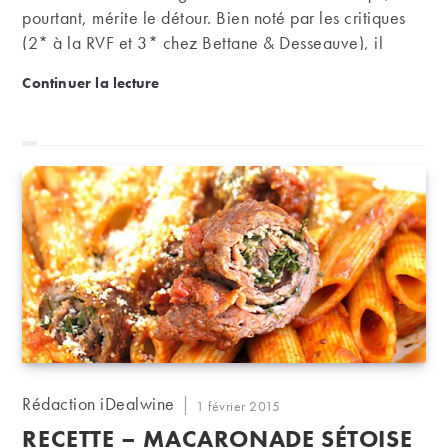
pourtant, mérite le détour. Bien noté par les critiques
(2* à la RVF et 3* chez Bettane & Desseauve), il
propose des cuvées de Saint-Chinian tendues et
Le Mas Champart, l’excellence dans la discrétion à
Continuer la lecture
précises qui vieillissent admirablement. Incontournable
!
Auteur/autrice
Rédaction iDealwine
Publication
1 février 2015
de
publiée :
RECETTE – MACARONADE SÉTOISE
la