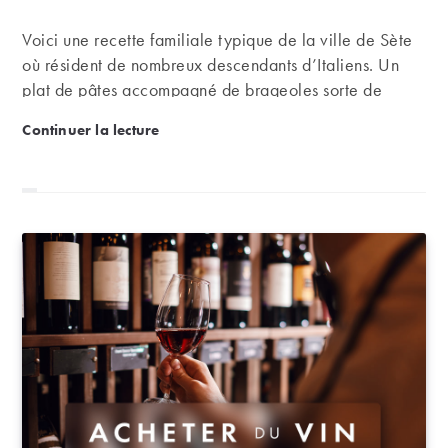
publication :
Voici une recette familiale typique de la ville de Sète
où résident de nombreux descendants d’Italiens. Un
plat de pâtes accompagné de brageoles sorte de
paupiette de bœuf que l’on fait longuement mijoter
Recette – Macaronade sétoise
Continuer la lecture
dans une sauce tomate. A accompagner bien sûr d’un
rouge local dans une des multiples appellations du
Languedoc.