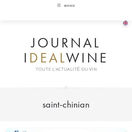
Skip
MENU
to
content
JOURNAL
I
DEAL
WINE
TOUTE L'ACTUALITÉ DU VIN
saint-chinian