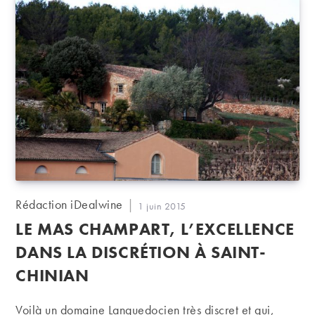
Auteur/autrice
Rédaction iDealwine
Publication
1 juin 2015
de
publiée :
LE MAS CHAMPART, L’EXCELLENCE
la
publication :
DANS LA DISCRÉTION À SAINT-
CHINIAN
Voilà un domaine Languedocien très discret et qui,