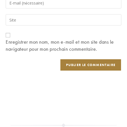
Enter
or
your
username
email
Saisir
to
address
l’URL
comment
to
de
comment
votre
Enregistrer mon nom, mon e-mail et mon site dans le
site
navigateur pour mon prochain commentaire.
(facultatif)