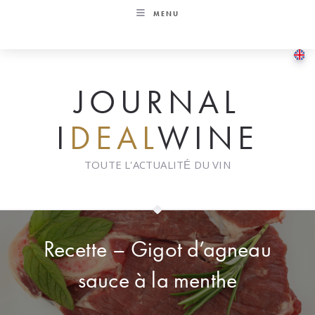
Skip
MENU
to
content
JOURNAL
I
DEAL
WINE
TOUTE L'ACTUALITÉ DU VIN
Recette – Gigot d’agneau
sauce à la menthe