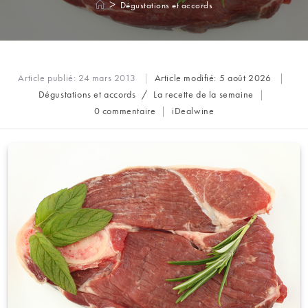
>
Dégustations et accords
Article publié:
24 mars 2013
Article modifié:
5 août 2026
Post
Dégustations et accords
/
La recette de la semaine
category:
Commentaires
Auteur/autrice
0 commentaire
iDealwine
de
de
la
la
publication :
publication :