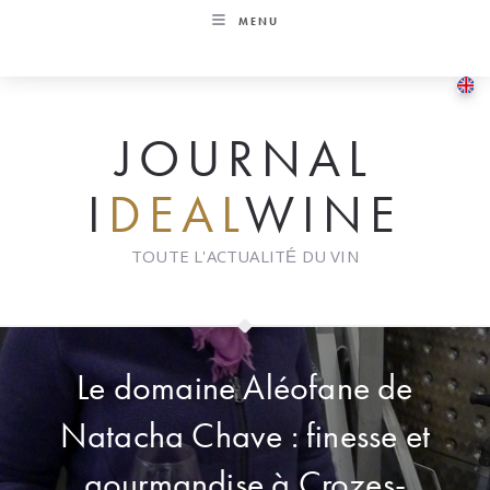
Skip
MENU
to
content
JOURNAL
I
DEAL
WINE
TOUTE L'ACTUALITÉ DU VIN
Le domaine Aléofane de
Natacha Chave : finesse et
gourmandise à Crozes-