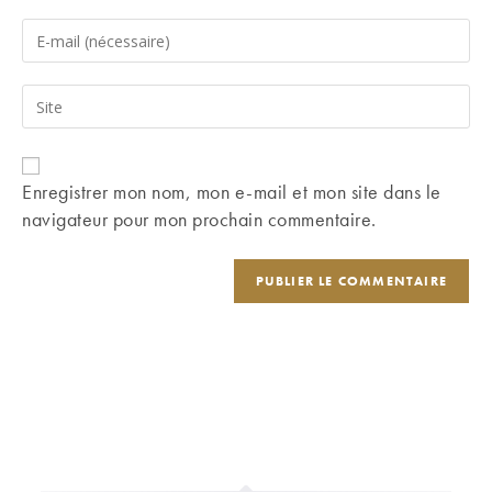
name
Enter
or
your
username
email
Saisir
to
address
l’URL
comment
to
de
comment
votre
Enregistrer mon nom, mon e-mail et mon site dans le
site
navigateur pour mon prochain commentaire.
(facultatif)