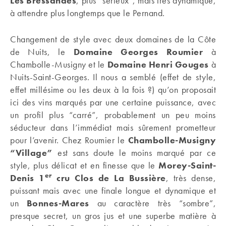
Les Bressandes
, plus “sérieux”, mais très dynamique,
à attendre plus longtemps que le Pernand.
Changement de style avec deux domaines de la Côte
de Nuits, le
Domaine Georges Roumier
à
Chambolle-Musigny et le
Domaine Henri Gouges
à
Nuits-Saint-Georges. Il nous a semblé (effet de style,
effet millésime ou les deux à la fois ?) qu’on proposait
ici des vins marqués par une certaine puissance, avec
un profil plus “carré”, probablement un peu moins
séducteur dans l’immédiat mais sûrement prometteur
pour l’avenir. Chez Roumier le
Chambolle-Musigny
“Village”
est sans doute le moins marqué par ce
style, plus délicat et en finesse que le
Morey-Saint-
er
Denis 1
cru Clos de La Bussière
, très dense,
puissant mais avec une finale longue et dynamique et
un
Bonnes-Mares
au caractère très “sombre”,
presque secret, un gros jus et une superbe matière à