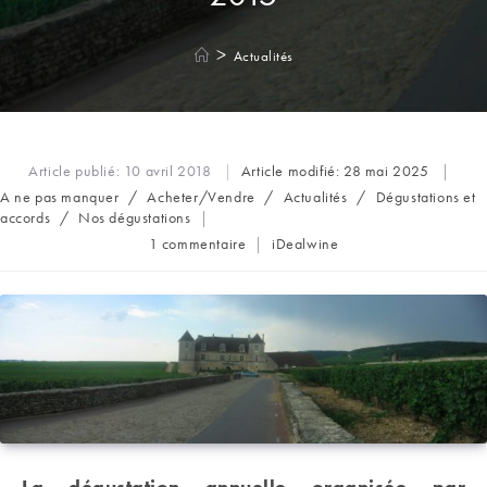
>
Actualités
Article publié:
10 avril 2018
Article modifié:
28 mai 2025
Post
A ne pas manquer
/
Acheter/Vendre
/
Actualités
/
Dégustations et
category:
accords
/
Nos dégustations
Commentaires
Auteur/autrice
1 commentaire
iDealwine
de
de
la
la
publication :
publication :
La dégustation annuelle organisée par