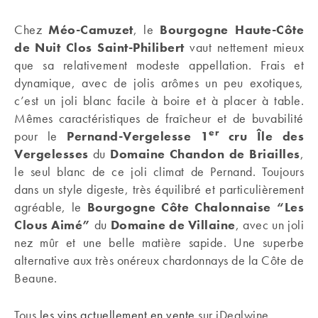
Chez
Méo-Camuzet
, le
Bourgogne Haute-Côte
de Nuit Clos Saint-Philibert
vaut nettement mieux
que sa relativement modeste appellation. Frais et
dynamique, avec de jolis arômes un peu exotiques,
c’est un joli blanc facile à boire et à placer à table.
Mêmes caractéristiques de fraîcheur et de buvabilité
er
pour le
Pernand-Vergelesse 1
cru Île des
Vergelesses
du
Domaine Chandon de Briailles
,
le seul blanc de ce joli climat de Pernand. Toujours
dans un style digeste, très équilibré et particulièrement
agréable, le
Bourgogne Côte Chalonnaise “Les
Clous Aimé”
du
Domaine de Villaine
, avec un joli
nez mûr et une belle matière sapide. Une superbe
alternative aux très onéreux chardonnays de la Côte de
Beaune.
Tous
les vins actuellement en vente
sur iDealwine