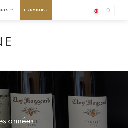
INES
E-COMMERCE
NE
es années