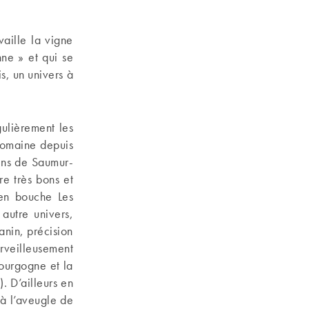
aille la vigne
nne » et qui se
s, un univers à
gulièrement les
 domaine depuis
vins de Saumur-
e très bons et
 en bouche Les
autre univers,
anin, précision
rveilleusement
bourgogne et la
).
D’ailleurs en
à l’aveugle de