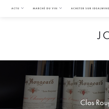
Skip
to
ACTU
MARCHÉ DU VIN
ACHETER SUR IDEALWIN
content
J
Clos Rou