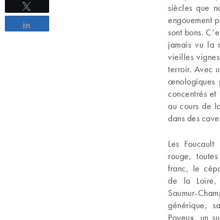
siècles que n
Tweetez
engouement pou
Partagez
sont bons. C’es
jamais vu la 
vieilles vign
terroir. Avec u
œnologiques p
concentrés et
au cours de la
dans des caves
Les Foucault 
rouge, toute
franc, le cé
de la Loire,
Saumur-Cha
générique, sa
Poyeux, un su