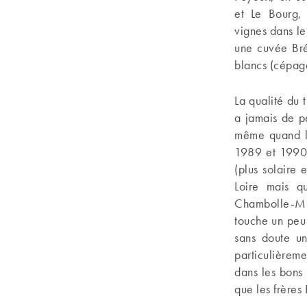
et Le Bourg, 
vignes dans le
une cuvée Bréz
blancs (cépag
La qualité du t
a jamais de pe
même quand l’
1989 et 1990,
(plus solaire
Loire mais qu
Chambolle-Mu
touche un peu 
sans doute un
particulièrem
dans les bons 
que les frères