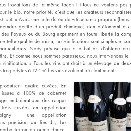
ous travaillons de la même façon ! Nous ne voulons pas p
r le bio, notre priorité, c’est que les amateurs reconnaisse
t tout. » Avec une telle durée de viticulture « propre » (leurs
moindre goutte d’un produit chimique) rien d’étonnant à c
es des Poyeux ou du Bourg expriment en toute liberté la comp
ne telle qualité de raisin, les vinifications sont simples et sa
articulières. Nady précise que « le but est d’obtenir des 
 fins. Et comme nous sommes paresseux, nous intervenons le 
 vinification. » Tous les vins ont droit à un élevage de de
 troglodytes à 12° où les vins évoluent très lentement.
produisent quatre cuvées. En
s issues à 100% de cabernet
page emblématique des rouges
 trois cuvées en appellation
mpigny : une appellation
ns précision de lieu-dit, Les
perbe terroir en pente douce,