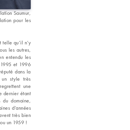
llation Saumur,
lation pour les
 telle qu’il n’y
ous les autres,
en entendu les
, 1995 et 1996
réputé dans la
 un style très
egrettent une
e dernier étant
ns du domaine,
aines d’années
avent très bien
 ou un 1959 !