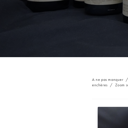
Post
A ne pas manquer
category:
enchères
/
Zoom s