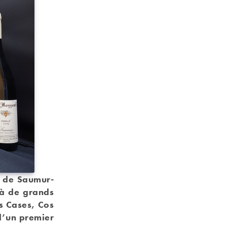
e de Saumur-
 à de grands
as Cases, Cos
 d’un premier