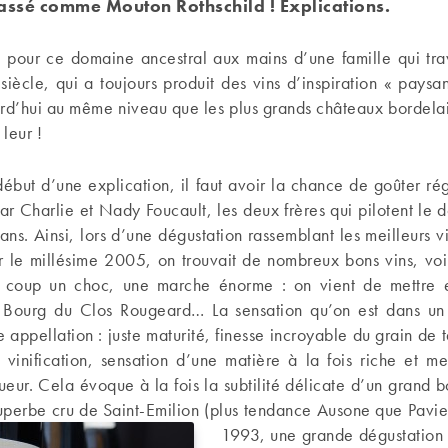
lassé comme Mouton Rothschild ! Explications.
n pour ce domaine ancestral aux mains d’une famille qui trav
siècle, qui a toujours produit des vins d’inspiration « paysa
rd’hui au même niveau que les plus grands châteaux bordelai
 leur !
début d’une explication, il faut avoir la chance de goûter ré
par Charlie et Nady Foucault, les deux frères qui pilotent le
 ans. Ainsi, lors d’une dégustation rassemblant les meilleurs 
 le millésime 2005, on trouvait de nombreux bons vins, voir
n coup un choc, une marche énorme : on vient de mettre
Bourg du Clos Rougeard… La sensation qu’on est dans un 
e appellation : juste maturité, finesse incroyable du grain de t
 vinification, sensation d’une matière à la fois riche et me
ueur. Cela évoque à la fois la subtilité délicate d’un grand 
superbe cru de Saint-Emilion (plus tendance Ausone que Pavie
1993, une grande dégustation 