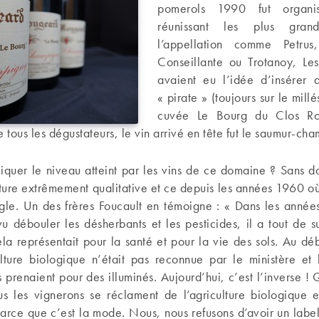
pomerols 1990 fut organi
réunissant les plus gra
l’appellation comme Petru
Conseillante ou Trotanoy, Les
avaient eu l’idée d’insérer 
« pirate » (toujours sur le mill
cuvée Le Bourg du Clos Ro
e tous les dégustateurs, le vin arrivé en tête fut le saumur-ch
quer le niveau atteint par les vins de ce domaine ? Sans do
lture extrêmement qualitative et ce depuis les années 1960 où
ègle. Un des frères Foucault en témoigne : « Dans les anné
u débouler les désherbants et les pesticides, il a tout de s
la représentait pour la santé et pour la vie des sols. Au dé
ulture biologique n’était pas reconnue par le ministère et 
 prenaient pour des illuminés. Aujourd’hui, c’est l’inverse !
ous les vignerons se réclament de l’agriculture biologique
rce que c’est la mode. Nous, nous refusons d’avoir un label