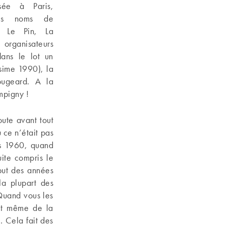
sée à Paris,
nds noms de
s, Le Pin, La
 organisateurs
dans le lot un
ésime 1990), la
ugeard. A la
ampigny !
ute avant tout
 ce n’était pas
es 1960, quand
uite compris le
but des années
la plupart des
 Quand vous les
 et même de la
. Cela fait des