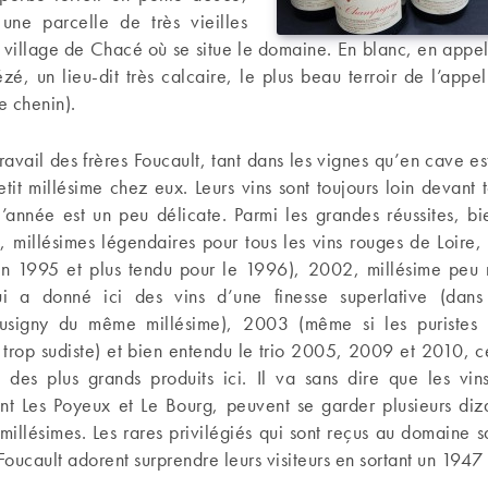
une parcelle de très vieilles
 village de Chacé où se situe le domaine. En blanc, en appe
é, un lieu-dit très calcaire, le plus beau terroir de l’appel
e chenin).
ravail des frères Foucault, tant dans les vignes qu’en cave est
tit millésime chez eux. Leurs vins sont toujours loin devant t
année est un peu délicate. Parmi les grandes réussites, bi
 millésimes légendaires pour tous les vins rouges de Loire
 en 1995 et plus tendu pour le 1996), 2002, millésime peu 
i a donné ici des vins d’une finesse superlative (dans
signy du même millésime), 2003 (même si les puristes r
trop sudiste) et bien entendu le trio 2005, 2009 et 2010, c
 des plus grands produits ici. Il va sans dire que les vi
ent Les Poyeux et Le Bourg, peuvent se garder plusieurs diz
millésimes. Les rares privilégiés qui sont reçus au domaine s
 Foucault adorent surprendre leurs visiteurs en sortant un 1947