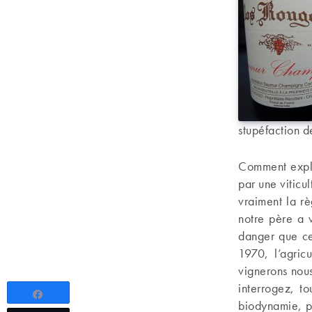
stupéfaction d
Comment expli
par une viticu
vraiment la r
notre père a v
danger que ce
1970, l’agric
vignerons nous
interrogez, t
Partagez
biodynamie, pa