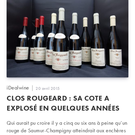
Auteur/autrice
iDealwine
Publication
20 avril 2015
de
publiée :
CLOS ROUGEARD : SA COTE A
la
publication :
EXPLOSÉ EN QUELQUES ANNÉES
Qui aurait pu croire il y a cinq ou six ans à peine qu’un
rouge de Saumur-Champigny atteindrait aux enchères