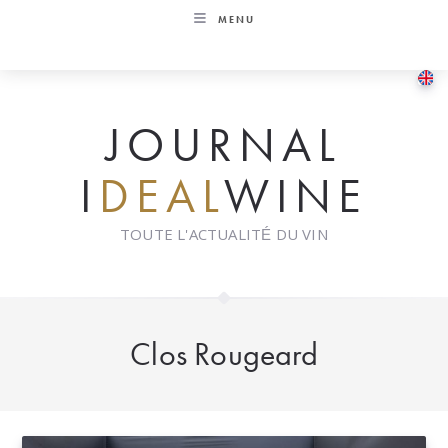
Skip
MENU
to
content
JOURNAL
I
DEAL
WINE
TOUTE L'ACTUALITÉ DU VIN
Clos Rougeard