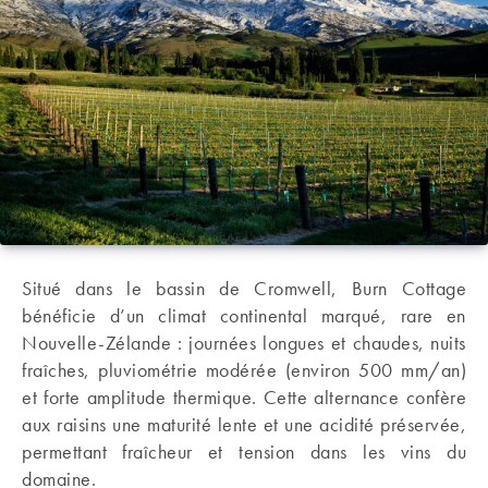
Situé dans le bassin de Cromwell, Burn Cottage
bénéficie d’un climat continental marqué, rare en
Nouvelle-Zélande : journées longues et chaudes, nuits
fraîches, pluviométrie modérée (environ 500 mm/an)
et forte amplitude thermique. Cette alternance confère
aux raisins une maturité lente et une acidité préservée,
permettant fraîcheur et tension dans les vins du
domaine.