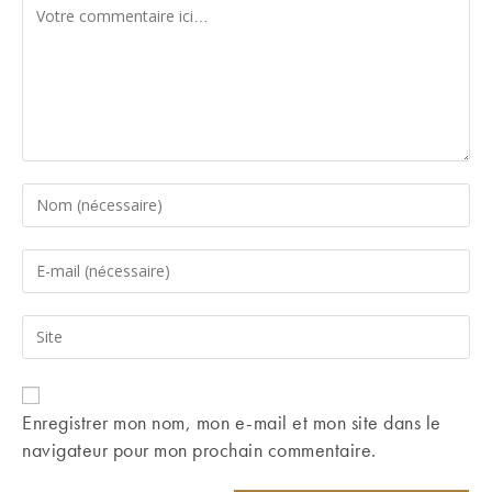
Comment
Enter
your
name
Enter
or
your
username
email
Saisir
to
address
l’URL
comment
to
de
comment
votre
Enregistrer mon nom, mon e-mail et mon site dans le
site
navigateur pour mon prochain commentaire.
(facultatif)