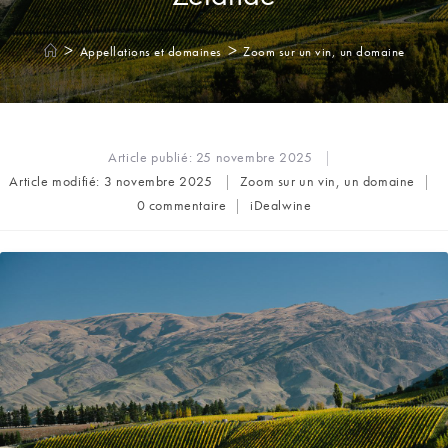
>
>
Appellations et domaines
Zoom sur un vin, un domaine
Article publié:
25 novembre 2025
Post
Article modifié:
3 novembre 2025
Zoom sur un vin, un domaine
category:
Commentaires
Auteur/autrice
0 commentaire
iDealwine
de
de
la
la
publication :
publication :