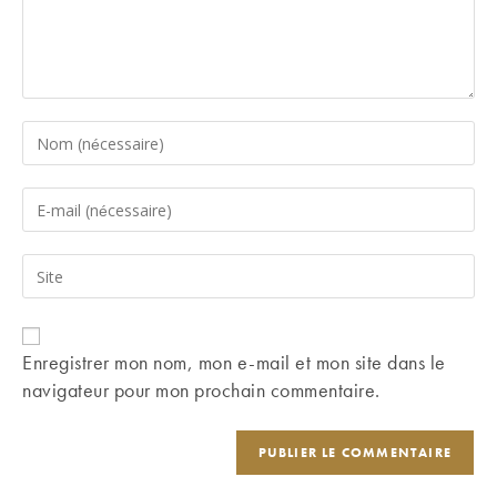
Enter
your
name
Enter
or
your
username
email
Saisir
to
address
l’URL
comment
to
de
comment
votre
Enregistrer mon nom, mon e-mail et mon site dans le
site
navigateur pour mon prochain commentaire.
(facultatif)