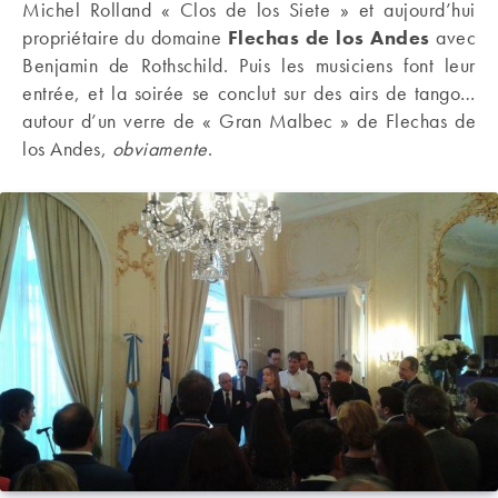
Michel Rolland « Clos de los Siete » et aujourd’hui
propriétaire du domaine
Flechas de los Andes
avec
Benjamin de Rothschild. Puis les musiciens font leur
entrée, et la soirée se conclut sur des airs de tango…
autour d’un verre de « Gran Malbec » de Flechas de
los Andes,
obviamente
.