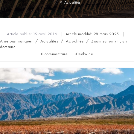
>
Actualités
Article publié:
19 avril 2016
Article modifié:
28 mars 2025
Post
A ne pas manquer
/
Actualités
/
Actualités
/
Zoom sur un vin, un
category:
domaine
Commentaires
Auteur/autrice
0 commentaire
iDealwine
de
de
la
la
publication :
publication :