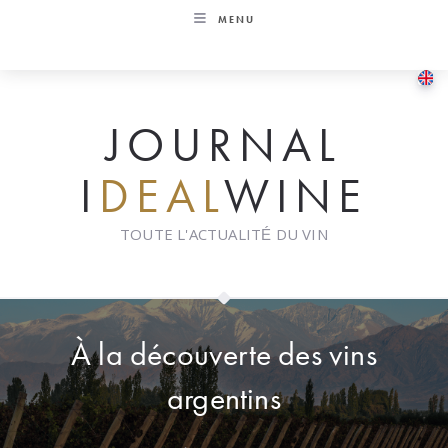
Skip
MENU
to
content
JOURNAL
I
DEAL
WINE
TOUTE L'ACTUALITÉ DU VIN
À la découverte des vins
argentins