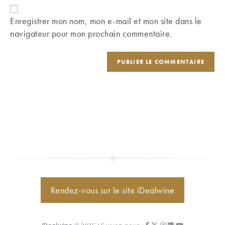
de
comment
votre
Enregistrer mon nom, mon e-mail et mon site dans le
site
navigateur pour mon prochain commentaire.
(facultatif)
Rendez-vous sur le site iDealwine