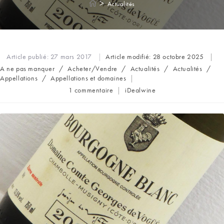
>
Actualités
Article publié:
27 mars 2017
Article modifié:
28 octobre 2025
Post
A ne pas manquer
/
Acheter/Vendre
/
Actualités
/
Actualités
/
category:
Appellations
/
Appellations et domaines
Commentaires
Auteur/autrice
1 commentaire
iDealwine
de
de
la
la
publication :
publication :