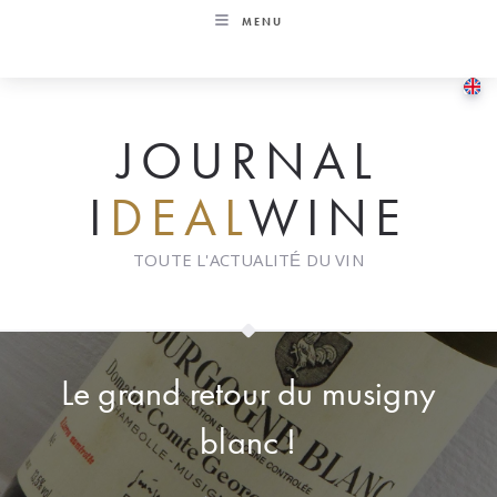
Skip
MENU
to
content
JOURNAL
I
DEAL
WINE
TOUTE L'ACTUALITÉ DU VIN
Le grand retour du musigny
blanc !