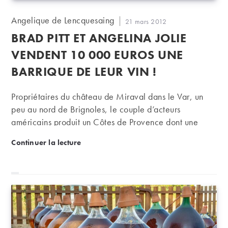
Auteur/autrice
Angelique de Lencquesaing
Publication
21 mars 2012
de
publiée :
BRAD PITT ET ANGELINA JOLIE
la
publication :
VENDENT 10 000 EUROS UNE
BARRIQUE DE LEUR VIN !
Propriétaires du château de Miraval dans le Var, un
peu au nord de Brignoles, le couple d’acteurs
américains produit un Côtes de Provence dont une
barrique vient d’être adjugée 10 000 euros !
Brad Pitt et Angelina Jolie vendent 10 000 euros une
Continuer la lecture