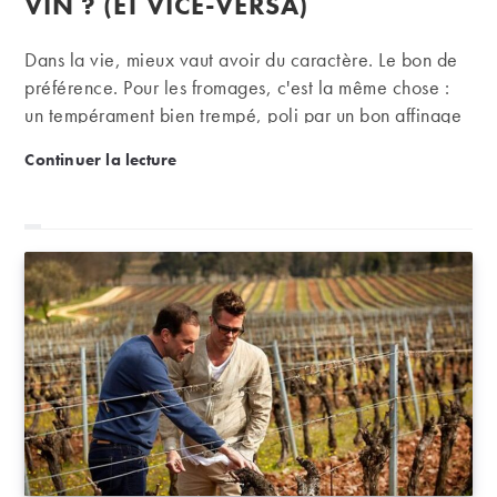
VIN ? (ET VICE-VERSA)
Dans la vie, mieux vaut avoir du caractère. Le bon de
préférence. Pour les fromages, c'est la même chose :
un tempérament bien trempé, poli par un bon affinage
ne peut que susciter l'enthousiasme et l'adhésion des
Accords : les fromages de caractère supportent-ils le
Continuer la lecture
gastronomes. Or avec leur goût puissant, leur croûte
cramoisie ou bleutée, parfois parsemée de moisissures
ou carrément colonisée par quelques bestioles, ces
fromages – au lait cru, cela va de soi - peuvent
prendre le pas sur le vin et le faire passer à l'as, voire
le détruire complètement.