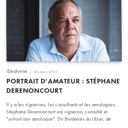
Auteur/autrice
iDealwine
Publication
30 mars 2012
de
publiée :
PORTRAIT D’AMATEUR : STÉPHANE
la
publication :
DERENONCOURT
Il y a les vignerons, les consultants et les œnologues.
Stéphane Derenoncourt est vigneron, consulté et
"surtout pas œnologue". Du Bordelais au Liban, de
Bergerac à la Californie, en passant par l'Italie, l'Inde