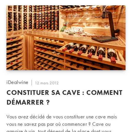
Auteur/autrice
iDealwine
Publication
12 mars 2012
de
publiée :
CONSTITUER SA CAVE : COMMENT
la
publication :
DÉMARRER ?
Vous avez décidé de vous constituer une cave mais
vous ne savez pas par où commencer ? Cave ou
armoire à vin, tout dépend de la place dont vous