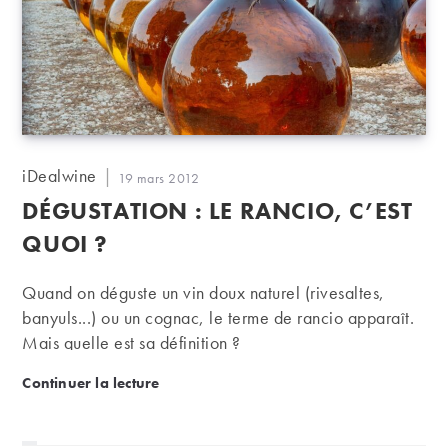
Auteur/autrice
iDealwine
Publication
19 mars 2012
de
publiée :
DÉGUSTATION : LE RANCIO, C’EST
la
publication :
QUOI ?
Quand on déguste un vin doux naturel (rivesaltes,
banyuls...) ou un cognac, le terme de rancio apparaît.
Mais quelle est sa définition ?
Dégustation : le rancio, c’est quoi ?
Continuer la lecture