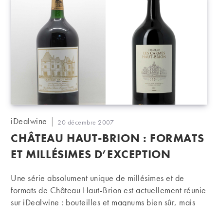
Auteur/autrice
iDealwine
Publication
20 décembre 2007
de
publiée :
CHÂTEAU HAUT-BRION : FORMATS
la
publication :
ET MILLÉSIMES D’EXCEPTION
Une série absolument unique de millésimes et de
formats de Château Haut-Brion est actuellement réunie
sur iDealwine : bouteilles et magnums bien sûr, mais
aussi double-magnums, jéroboams et, plus rares