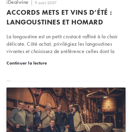
Auteur/autrice
iDealwine
Publication
9 août 2007
de
publiée :
ACCORDS METS ET VINS D’ÉTÉ :
la
publication :
LANGOUSTINES ET HOMARD
La langoustine est un petit crustacé raffiné à la chair
délicate. Côté achat, privilégiez les langoustines
vivantes et choisissez de préférence celles dont la
couleur tire le plus sur le rose rouge, car à la cuisson
Accords mets et vins d’été : langoustines et homard
Continuer la lecture
elles resteront plus fermes et elles se retireront mieux
de leur carapace. Côté préparation, vous pouvez les
accommoder crues façon carpaccio ou cuites ; dans ce
cas, faire bouillir de l'eau salée dans un grand fait-tout
et y jeter les langoustines. Attendre la première
ébullition et les sortir à la passoire. Froides avec un
peu de mayonnaise,…