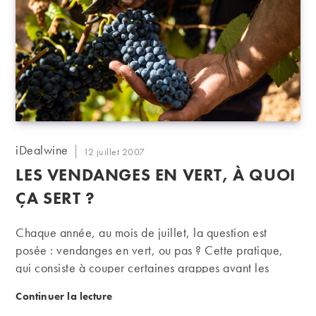
la crise du phylloxéra, Élie Dussaud, alors maître de
Beaucastel, participa à la construction du canal de…
Auteur/autrice
iDealwine
Publication
12 juillet 2007
de
publiée :
LES VENDANGES EN VERT, À QUOI
la
publication :
ÇA SERT ?
Chaque année, au mois de juillet, la question est
posée : vendanges en vert, ou pas ? Cette pratique,
qui consiste à couper certaines grappes avant les
vendanges officielles, a pour but d'éliminer la partie
Les vendanges en vert, à quoi ça sert ?
Continuer la lecture
excédentaire de récolte pour permettre une meilleure