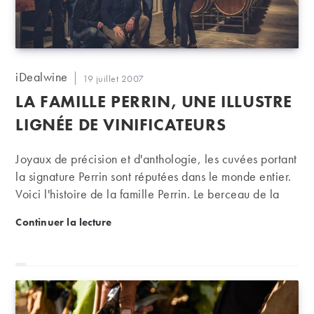
Auteur/autrice
iDealwine
Publication
19 juillet 2007
de
publiée :
LA FAMILLE PERRIN, UNE ILLUSTRE
la
publication :
LIGNÉE DE VINIFICATEURS
Joyaux de précision et d'anthologie, les cuvées portant
la signature Perrin sont réputées dans le monde entier.
Voici l'histoire de la famille Perrin. Le berceau de la
famille se situe à Courthézon depuis le 16ème siècle,
La famille Perrin, une illustre lignée de vinificateurs
Continuer la lecture
et son histoire croisa à maintes reprises le destin de
l'Histoire nationale. Ainsi,en 1687, Pierre de
Beaucastel obtint de Louis XIV, en reconnaissance de
sa conversion au catholicisme, la charge de
"Capitaine de la Ville de Courthézon". Au moment de