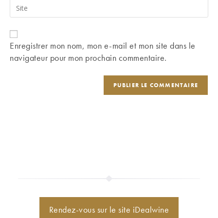
Saisir
to
address
l’URL
comment
to
de
comment
votre
Enregistrer mon nom, mon e-mail et mon site dans le
site
navigateur pour mon prochain commentaire.
(facultatif)
Rendez-vous sur le site iDealwine