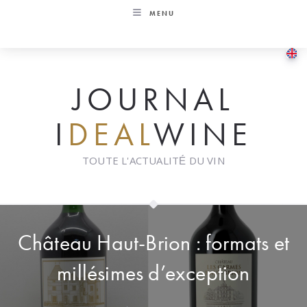
Skip
MENU
to
content
JOURNAL
I
DEAL
WINE
TOUTE L'ACTUALITÉ DU VIN
Château Haut-Brion : formats et
millésimes d’exception