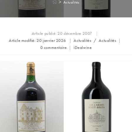
>
Actualités
Article publié:
20 décembre 2007
Post
Article modifié:
20 janvier 2026
Actualités
/
Actualités
category:
Commentaires
Auteur/autrice
0 commentaire
iDealwine
de
de
la
la
publication :
publication :