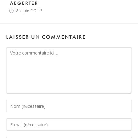
AEGERTER
25 juin 2019
LAISSER UN COMMENTAIRE
Comment
Enter
your
name
Enter
or
your
username
email