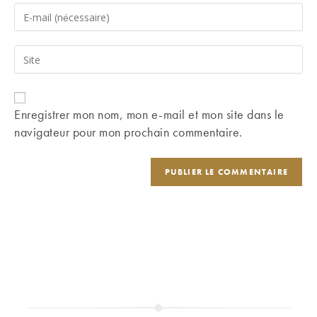
name
Enter
or
your
username
email
Saisir
to
address
l’URL
comment
to
de
comment
votre
Enregistrer mon nom, mon e-mail et mon site dans le
site
navigateur pour mon prochain commentaire.
(facultatif)