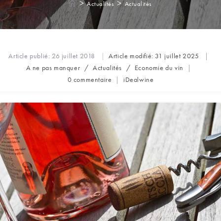
>
>
Actualités
Actualités
Article publié:
26 juillet 2018
Article modifié:
31 juillet 2025
Post
A ne pas manquer
/
Actualités
/
Economie du vin
category:
Commentaires
Auteur/autrice
0 commentaire
iDealwine
de
de
la
la
publication :
publication :